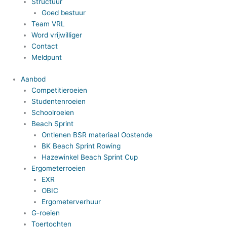
Structuur
Goed bestuur
Team VRL
Word vrijwilliger
Contact
Meldpunt
Aanbod
Competitieroeien
Studentenroeien
Schoolroeien
Beach Sprint
Ontlenen BSR materiaal Oostende
BK Beach Sprint Rowing
Hazewinkel Beach Sprint Cup
Ergometerroeien
EXR
OBIC
Ergometerverhuur
G-roeien
Toertochten