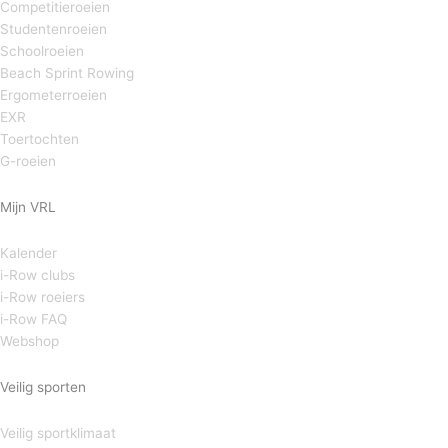
Competitieroeien
Studentenroeien
Schoolroeien
Beach Sprint Rowing
Ergometerroeien
EXR
Toertochten
G-roeien
Mijn VRL
Kalender
i-Row clubs
i-Row roeiers
i-Row FAQ
Webshop
Veilig sporten
Veilig sportklimaat