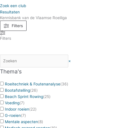
Zoek een club
Resultaten
Kennisbank van de Vlaamse Roeiliga
Filters
Filters
×
Thema's
Roeitechniek & Foutenanalyse
(
36
)
Bootafstelling
(
26
)
Beach Sprint Rowing
(
25
)
Voeding
(
7
)
Indoor roeien
(
22
)
G-roeien
(
7
)
Mentale aspecten
(
8
)
Medisch gezond sporten
(
19
)