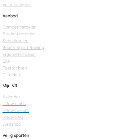
Verzekeringen
Aanbod
Competitieroeien
Studentenroeien
Schoolroeien
Beach Sprint Rowing
Ergometerroeien
EXR
Toertochten
G-roeien
Mijn VRL
Kalender
i-Row clubs
i-Row roeiers
i-Row FAQ
Webshop
Veilig sporten