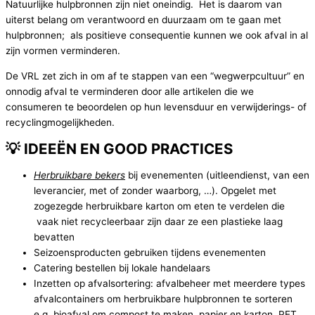
Natuurlijke hulpbronnen zijn niet oneindig. Het is daarom van
uiterst belang om verantwoord en duurzaam om te gaan met
hulpbronnen; als positieve consequentie kunnen we ook afval in al
zijn vormen verminderen.
De VRL zet zich in om af te stappen van een “wegwerpcultuur” en
onnodig afval te verminderen door alle artikelen die we
consumeren te beoordelen op hun levensduur en verwijderings- of
recyclingmogelijkheden.
💡 IDEEËN EN GOOD PRACTICES
Herbruikbare bekers
bij evenementen (uitleendienst, van een
leverancier, met of zonder waarborg, …). Opgelet met
zogezegde herbruikbare karton om eten te verdelen die
vaak niet recycleerbaar zijn daar ze een plastieke laag
bevatten
Seizoensproducten gebruiken tijdens evenementen
Catering bestellen bij lokale handelaars
Inzetten op afvalsortering: afvalbeheer met meerdere types
afvalcontainers om herbruikbare hulpbronnen te sorteren
e.g. bioafval om compost te maken, papier en karton, PET,