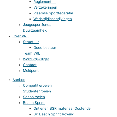
Reglementen
Verzekeringen
Vlaamse Sportfederatie
Wedstrijdinschrijvingen
Jeugdsportfonds
Duurzaamheid
Over VRL
Structuur
Goed bestuur
Team VRL
Word vrijwilliger
Contact
Meldpunt
Aanbod
Competitieroeien
Studentenroeien
Schoolroeien
Beach Sprint
Ontlenen BSR materiaal Oostende
BK Beach Sprint Rowing