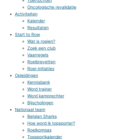
Toertochten
Oncologische revalidatie
Activiteiten
Kalender
Resultaten
Start to Row
Wat is roeien?
Zoek een club
Vaarregels
Roeibrevetten
Roei-initiaties
Opleidingen
Kennisbank
Word trainer
Word kamprechter
Bijscholingen
Nationaal team
Belgian Sharks
Hoe word ik topsporter?
Roeikompas
Topsportkalender