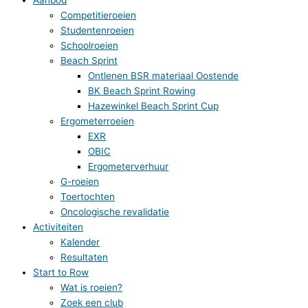
Competitieroeien
Studentenroeien
Schoolroeien
Beach Sprint
Ontlenen BSR materiaal Oostende
BK Beach Sprint Rowing
Hazewinkel Beach Sprint Cup
Ergometerroeien
EXR
OBIC
Ergometerverhuur
G-roeien
Toertochten
Oncologische revalidatie
Activiteiten
Kalender
Resultaten
Start to Row
Wat is roeien?
Zoek een club