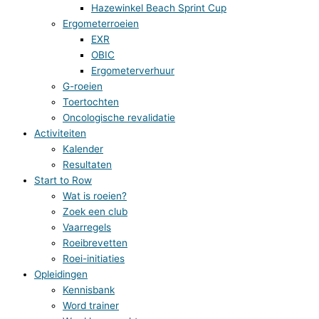
Hazewinkel Beach Sprint Cup
Ergometerroeien
EXR
OBIC
Ergometerverhuur
G-roeien
Toertochten
Oncologische revalidatie
Activiteiten
Kalender
Resultaten
Start to Row
Wat is roeien?
Zoek een club
Vaarregels
Roeibrevetten
Roei-initiaties
Opleidingen
Kennisbank
Word trainer