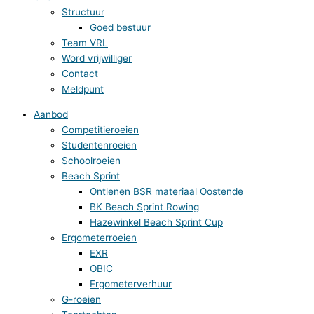
Structuur
Goed bestuur
Team VRL
Word vrijwilliger
Contact
Meldpunt
Aanbod
Competitieroeien
Studentenroeien
Schoolroeien
Beach Sprint
Ontlenen BSR materiaal Oostende
BK Beach Sprint Rowing
Hazewinkel Beach Sprint Cup
Ergometerroeien
EXR
OBIC
Ergometerverhuur
G-roeien