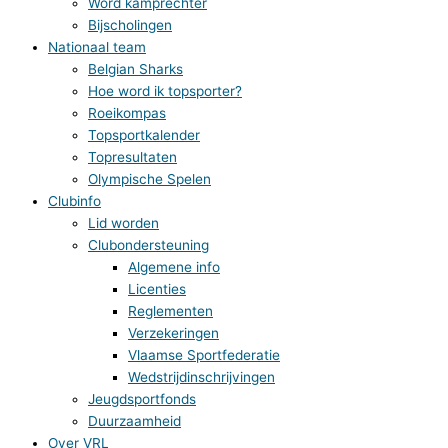
Word kamprechter
Bijscholingen
Nationaal team
Belgian Sharks
Hoe word ik topsporter?
Roeikompas
Topsportkalender
Topresultaten
Olympische Spelen
Clubinfo
Lid worden
Clubondersteuning
Algemene info
Licenties
Reglementen
Verzekeringen
Vlaamse Sportfederatie
Wedstrijdinschrijvingen
Jeugdsportfonds
Duurzaamheid
Over VRL