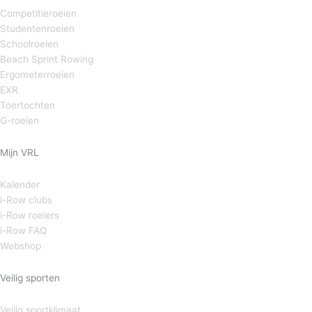
Competitieroeien
Studentenroeien
Schoolroeien
Beach Sprint Rowing
Ergometerroeien
EXR
Toertochten
G-roeien
Mijn VRL
Kalender
i-Row clubs
i-Row roeiers
i-Row FAQ
Webshop
Veilig sporten
Veilig sportklimaat