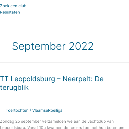
Zoek een club
Resultaten
September 2022
TT
Leopoldsburg
TT Leopoldsburg – Neerpelt: De
–
Neerpelt:
terugblik
De
terugblik
Toertochten
/
VlaamseRoeiliga
Zondag 25 september verzamelden we aan de Jachtclub van
Leopoldsburg. Vanaf 10u kwamen de roeiers toe met hun boten om