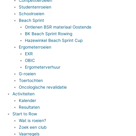
Competitieroeien
Studentenroeien
Schoolroeien
Beach Sprint
Ontlenen BSR materiaal Oostende
BK Beach Sprint Rowing
Hazewinkel Beach Sprint Cup
Ergometerroeien
EXR
OBIC
Ergometerverhuur
G-roeien
Toertochten
Oncologische revalidatie
Activiteiten
Kalender
Resultaten
Start to Row
Wat is roeien?
Zoek een club
Vaarregels