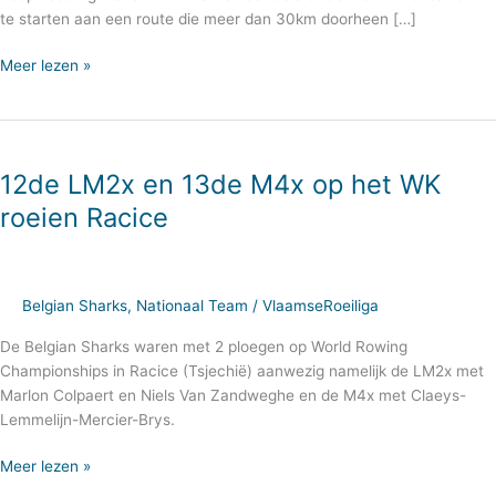
te starten aan een route die meer dan 30km doorheen […]
Meer lezen »
12de
LM2x
12de LM2x en 13de M4x op het WK
en
13de
roeien Racice
M4x
op
het
WK
Belgian Sharks
,
Nationaal Team
/
VlaamseRoeiliga
roeien
De Belgian Sharks waren met 2 ploegen op World Rowing
Racice
Championships in Racice (Tsjechië) aanwezig namelijk de LM2x met
Marlon Colpaert en Niels Van Zandweghe en de M4x met Claeys-
Lemmelijn-Mercier-Brys.
Meer lezen »