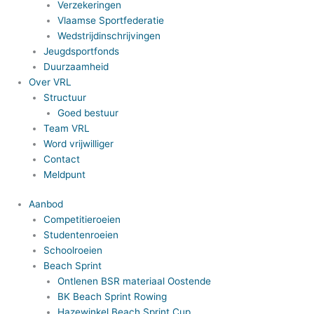
Verzekeringen
Vlaamse Sportfederatie
Wedstrijdinschrijvingen
Jeugdsportfonds
Duurzaamheid
Over VRL
Structuur
Goed bestuur
Team VRL
Word vrijwilliger
Contact
Meldpunt
Aanbod
Competitieroeien
Studentenroeien
Schoolroeien
Beach Sprint
Ontlenen BSR materiaal Oostende
BK Beach Sprint Rowing
Hazewinkel Beach Sprint Cup