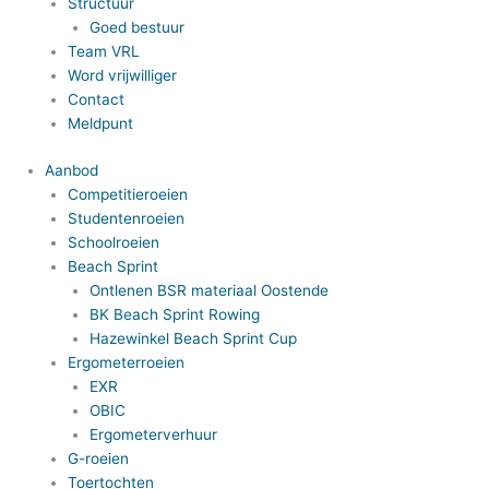
Structuur
Goed bestuur
Team VRL
Word vrijwilliger
Contact
Meldpunt
Aanbod
Competitieroeien
Studentenroeien
Schoolroeien
Beach Sprint
Ontlenen BSR materiaal Oostende
BK Beach Sprint Rowing
Hazewinkel Beach Sprint Cup
Ergometerroeien
EXR
OBIC
Ergometerverhuur
G-roeien
Toertochten