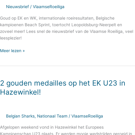
Nieuwsbrief
/
VlaamseRoeiliga
Goud op EK en WK, internationale roeiresultaten, Belgische
kampioenen Beach Sprint, toertocht Leopoldsburg-Neerpelt en
zoveel meer! Lees snel de nieuwsbrief van de Vlaamse Roeiliga, veel
leesplezier!
Meer lezen »
2
gouden
2 gouden medailles op het EK U23 in
medailles
op
Hazewinkel!
het
EK
U23
in
Belgian Sharks
,
Nationaal Team
/
VlaamseRoeiliga
Hazewinkel!
Afgelopen weekend vond in Hazewinkel het Europees
Kampioenschap U23 plaats. Er werden mooie wedstrijden geroeid in