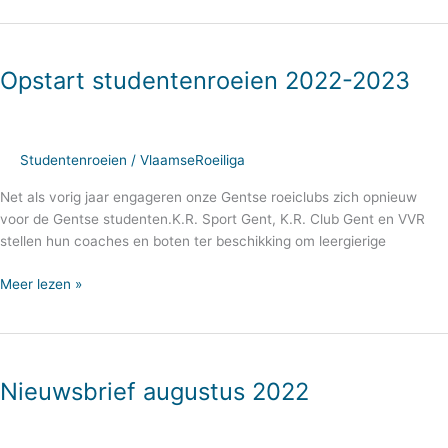
Opstart
studentenroeien
Opstart studentenroeien 2022-2023
2022-
2023
Studentenroeien
/
VlaamseRoeiliga
Net als vorig jaar engageren onze Gentse roeiclubs zich opnieuw
voor de Gentse studenten.K.R. Sport Gent, K.R. Club Gent en VVR
stellen hun coaches en boten ter beschikking om leergierige
Meer lezen »
Nieuwsbrief
augustus
Nieuwsbrief augustus 2022
2022