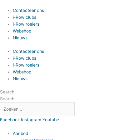
Spring
naar
Contacteer ons
de
i-Row clubs
inhoud
i-Row roeiers
Webshop
Nieuws
Contacteer ons
i-Row clubs
i-Row roeiers
Webshop
Nieuws
Search
Search
Facebook
Instagram
Youtube
Aanbod