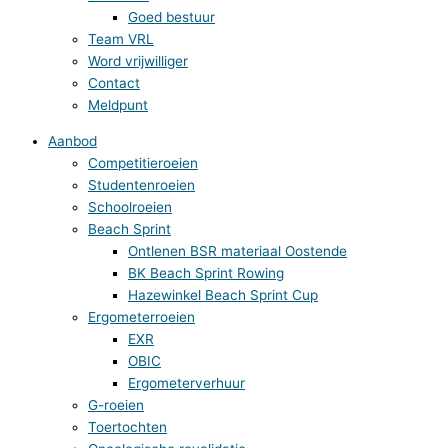
Goed bestuur
Team VRL
Word vrijwilliger
Contact
Meldpunt
Aanbod
Competitieroeien
Studentenroeien
Schoolroeien
Beach Sprint
Ontlenen BSR materiaal Oostende
BK Beach Sprint Rowing
Hazewinkel Beach Sprint Cup
Ergometerroeien
EXR
OBIC
Ergometerverhuur
G-roeien
Toertochten