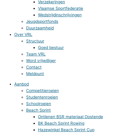
Verzekeringen
Vlaamse Sportfederatie
Wedstrijdinschrijvingen
Jeugdsportfonds
Duurzaamheid
Over VRL
Structuur
Goed bestuur
Team VRL
Word vrijwilliger
Contact
Meldpunt
Aanbod
Competitieroeien
Studentenroeien
Schoolroeien
Beach Sprint
Ontlenen BSR materiaal Oostende
BK Beach Sprint Rowing
Hazewinkel Beach Sprint Cup