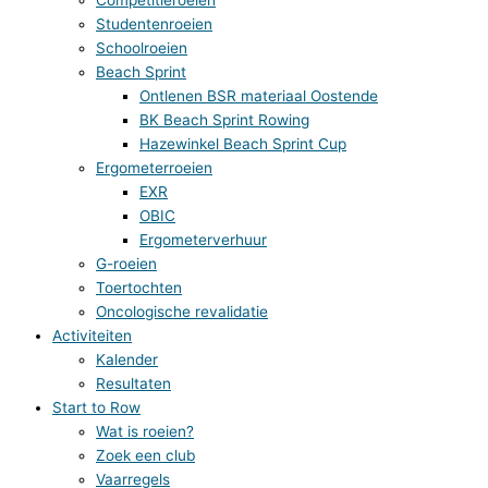
Studentenroeien
Schoolroeien
Beach Sprint
Ontlenen BSR materiaal Oostende
BK Beach Sprint Rowing
Hazewinkel Beach Sprint Cup
Ergometerroeien
EXR
OBIC
Ergometerverhuur
G-roeien
Toertochten
Oncologische revalidatie
Activiteiten
Kalender
Resultaten
Start to Row
Wat is roeien?
Zoek een club
Vaarregels