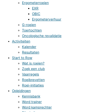
Ergometerroeien
EXR
OBIC
Ergometerverhuur
G-roeien
Toertochten
Oncologische revalidatie
Activiteiten
Kalender
Resultaten
Start to Row
Wat is roeien?
Zoek een club
Vaarregels
Roeibrevetten
Roei-initiaties
Opleidingen
Kennisbank
Word trainer
Word kamprechter