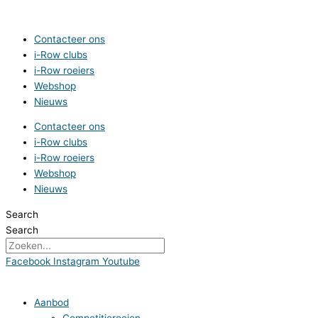
Spring
naar
de
Contacteer ons
inhoud
i-Row clubs
i-Row roeiers
Webshop
Nieuws
Contacteer ons
i-Row clubs
i-Row roeiers
Webshop
Nieuws
Search
Search
Facebook
Instagram
Youtube
Aanbod
Competitieroeien