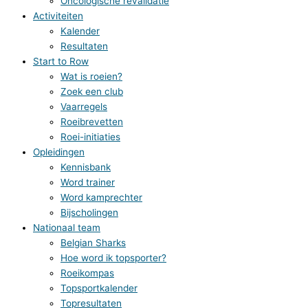
Oncologische revalidatie
Activiteiten
Kalender
Resultaten
Start to Row
Wat is roeien?
Zoek een club
Vaarregels
Roeibrevetten
Roei-initiaties
Opleidingen
Kennisbank
Word trainer
Word kamprechter
Bijscholingen
Nationaal team
Belgian Sharks
Hoe word ik topsporter?
Roeikompas
Topsportkalender
Topresultaten