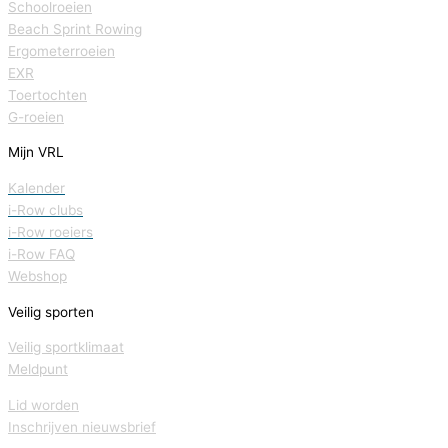
Schoolroeien
Beach Sprint Rowing
Ergometerroeien
EXR
Toertochten
G-roeien
Mijn VRL
Kalender
i-Row clubs
i-Row roeiers
i-Row FAQ
Webshop
Veilig sporten
Veilig sportklimaat
Meldpunt
Lid worden
Inschrijven nieuwsbrief