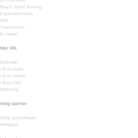
Schoolroeien
Beach Sprint Rowing
Ergometerroeien
EXR
Toertochten
G-roeien
Mijn VRL
Kalender
i-Row clubs
i-Row roeiers
i-Row FAQ
Webshop
Veilig sporten
Veilig sportklimaat
Meldpunt