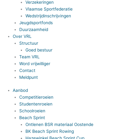
Verzekeringen
Vlaamse Sportfederatie
Wedstrijdinschrijvingen
Jeugdsportfonds
Duurzaamheid
Over VRL
Structuur
Goed bestuur
Team VRL
Word vrijwilliger
Contact
Meldpunt
Aanbod
Competitieroeien
Studentenroeien
Schoolroeien
Beach Sprint
Ontlenen BSR materiaal Oostende
BK Beach Sprint Rowing
Hazewinkel Beach Sprint Cup