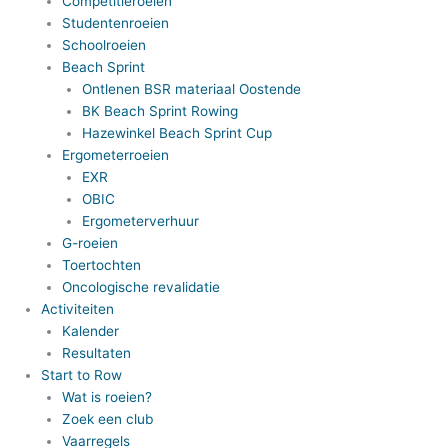
Competitieroeien
Studentenroeien
Schoolroeien
Beach Sprint
Ontlenen BSR materiaal Oostende
BK Beach Sprint Rowing
Hazewinkel Beach Sprint Cup
Ergometerroeien
EXR
OBIC
Ergometerverhuur
G-roeien
Toertochten
Oncologische revalidatie
Activiteiten
Kalender
Resultaten
Start to Row
Wat is roeien?
Zoek een club
Vaarregels