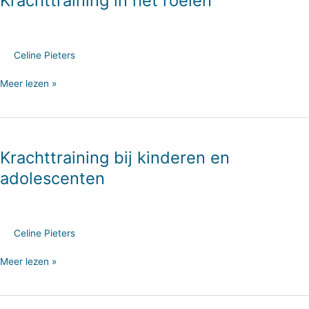
Krachttraining in het roeien
roeien
Celine Pieters
Meer lezen »
Krachttraining
bij
Krachttraining bij kinderen en
kinderen
en
adolescenten
adolescenten
Celine Pieters
Meer lezen »