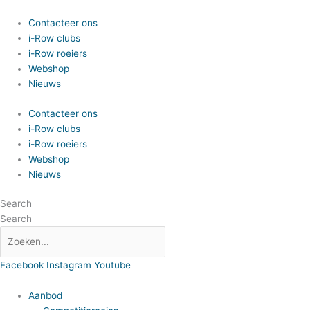
Spring
naar
Contacteer ons
de
i-Row clubs
inhoud
i-Row roeiers
Webshop
Nieuws
Contacteer ons
i-Row clubs
i-Row roeiers
Webshop
Nieuws
Search
Search
Facebook
Instagram
Youtube
Aanbod