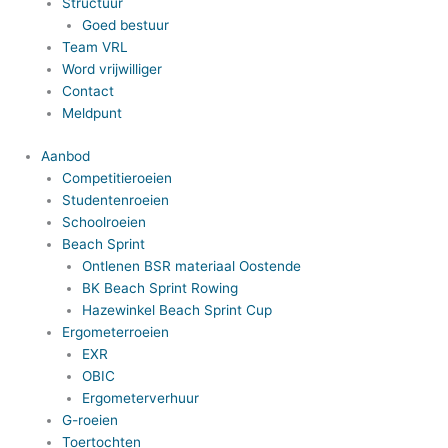
Structuur
Goed bestuur
Team VRL
Word vrijwilliger
Contact
Meldpunt
Aanbod
Competitieroeien
Studentenroeien
Schoolroeien
Beach Sprint
Ontlenen BSR materiaal Oostende
BK Beach Sprint Rowing
Hazewinkel Beach Sprint Cup
Ergometerroeien
EXR
OBIC
Ergometerverhuur
G-roeien
Toertochten