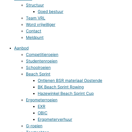
Structuur
Goed bestuur
Team VRL
Word vrijwilliger
Contact
Meldpunt
Aanbod
Competitieroeien
Studentenroeien
Schoolroeien
Beach Sprint
Ontlenen BSR materiaal Oostende
BK Beach Sprint Rowing
Hazewinkel Beach Sprint Cup
Ergometerroeien
EXR
OBIC
Ergometerverhuur
G-roeien