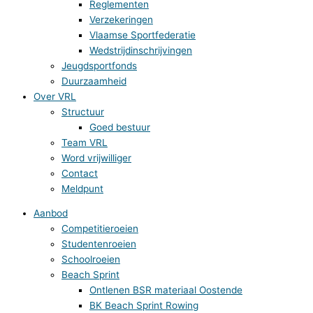
Reglementen
Verzekeringen
Vlaamse Sportfederatie
Wedstrijdinschrijvingen
Jeugdsportfonds
Duurzaamheid
Over VRL
Structuur
Goed bestuur
Team VRL
Word vrijwilliger
Contact
Meldpunt
Aanbod
Competitieroeien
Studentenroeien
Schoolroeien
Beach Sprint
Ontlenen BSR materiaal Oostende
BK Beach Sprint Rowing