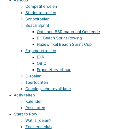
Competitieroeien
Studentenroeien
Schoolroeien
Beach Sprint
Ontlenen BSR materiaal Oostende
BK Beach Sprint Rowing
Hazewinkel Beach Sprint Cup
Ergometerroeien
EXR
OBIC
Ergometerverhuur
G-roeien
Toertochten
Oncologische revalidatie
Activiteiten
Kalender
Resultaten
Start to Row
Wat is roeien?
Zoek een club