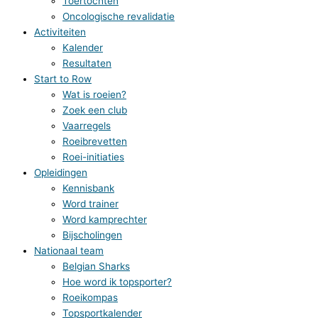
Toertochten
Oncologische revalidatie
Activiteiten
Kalender
Resultaten
Start to Row
Wat is roeien?
Zoek een club
Vaarregels
Roeibrevetten
Roei-initiaties
Opleidingen
Kennisbank
Word trainer
Word kamprechter
Bijscholingen
Nationaal team
Belgian Sharks
Hoe word ik topsporter?
Roeikompas
Topsportkalender