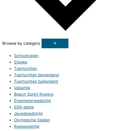
Browse by category
✕
Schoolroeien
Stages
Toertochten
Toertochten binnenland
Toertochten buitenland
Vakantie
Beach Sprint Rowing
Ergometerwedstrijd
EXR-game
Jeugdwedstrijd
Olympische Spelen
Roeiwedstrijd