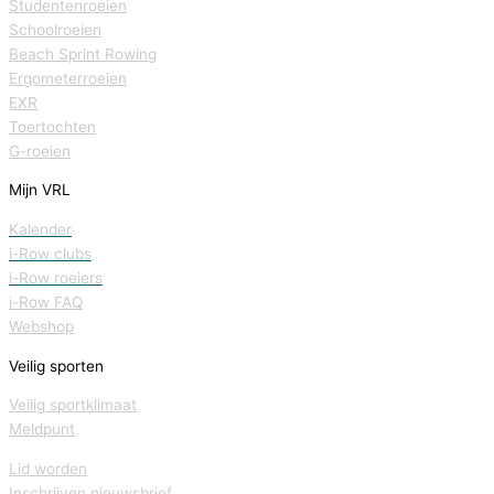
Studentenroeien
Schoolroeien
Beach Sprint Rowing
Ergometerroeien
EXR
Toertochten
G-roeien
Mijn VRL
Kalender
i-Row clubs
i-Row roeiers
i-Row FAQ
Webshop
Veilig sporten
Veilig sportklimaat
Meldpunt
Lid worden
Inschrijven nieuwsbrief