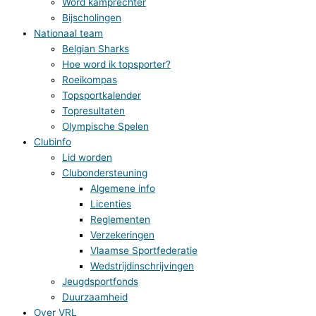
Word kamprechter
Bijscholingen
Nationaal team
Belgian Sharks
Hoe word ik topsporter?
Roeikompas
Topsportkalender
Topresultaten
Olympische Spelen
Clubinfo
Lid worden
Clubondersteuning
Algemene info
Licenties
Reglementen
Verzekeringen
Vlaamse Sportfederatie
Wedstrijdinschrijvingen
Jeugdsportfonds
Duurzaamheid
Over VRL