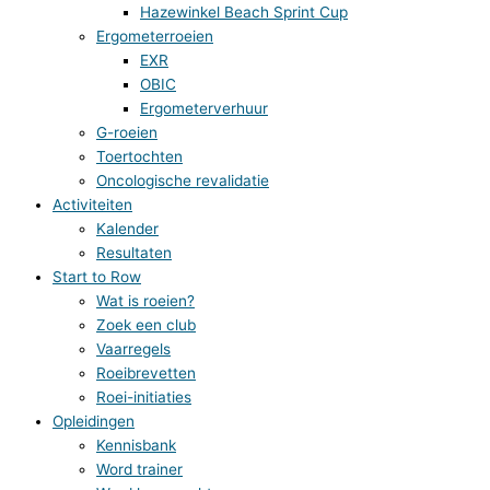
Hazewinkel Beach Sprint Cup
Ergometerroeien
EXR
OBIC
Ergometerverhuur
G-roeien
Toertochten
Oncologische revalidatie
Activiteiten
Kalender
Resultaten
Start to Row
Wat is roeien?
Zoek een club
Vaarregels
Roeibrevetten
Roei-initiaties
Opleidingen
Kennisbank
Word trainer