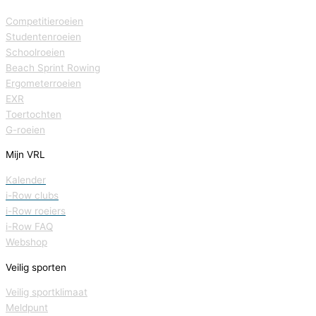
Competitieroeien
Studentenroeien
Schoolroeien
Beach Sprint Rowing
Ergometerroeien
EXR
Toertochten
G-roeien
Mijn VRL
Kalender
i-Row clubs
i-Row roeiers
i-Row FAQ
Webshop
Veilig sporten
Veilig sportklimaat
Meldpunt