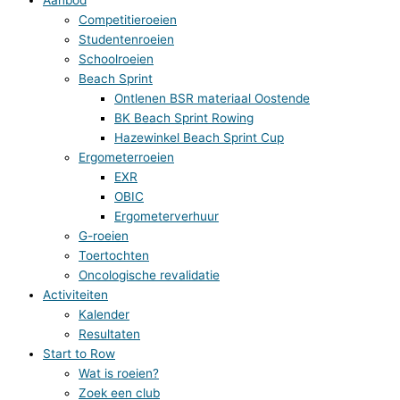
Competitieroeien
Studentenroeien
Schoolroeien
Beach Sprint
Ontlenen BSR materiaal Oostende
BK Beach Sprint Rowing
Hazewinkel Beach Sprint Cup
Ergometerroeien
EXR
OBIC
Ergometerverhuur
G-roeien
Toertochten
Oncologische revalidatie
Activiteiten
Kalender
Resultaten
Start to Row
Wat is roeien?
Zoek een club