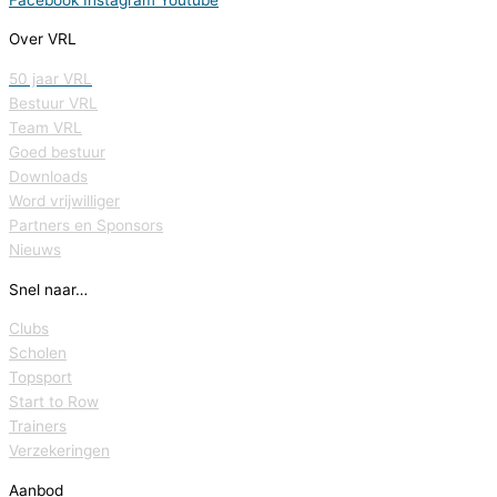
Over VRL
50 jaar VRL
Bestuur VRL
Team VRL
Goed bestuur
Downloads
Word vrijwilliger
Partners en Sponsors
Nieuws
Snel naar…
Clubs
Scholen
Topsport
Start to Row
Trainers
Verzekeringen
Aanbod