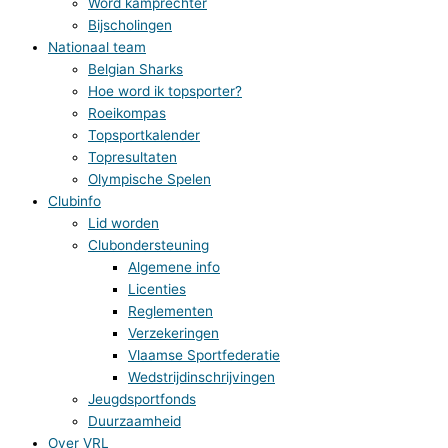
Word kamprechter
Bijscholingen
Nationaal team
Belgian Sharks
Hoe word ik topsporter?
Roeikompas
Topsportkalender
Topresultaten
Olympische Spelen
Clubinfo
Lid worden
Clubondersteuning
Algemene info
Licenties
Reglementen
Verzekeringen
Vlaamse Sportfederatie
Wedstrijdinschrijvingen
Jeugdsportfonds
Duurzaamheid
Over VRL