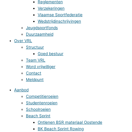
Reglementen
Verzekeringen
Vlaamse Sportfederatie
Wedstrijdinschrijvingen
Jeugdsportfonds
Duurzaamheid
Over VRL
Structuur
Goed bestuur
Team VRL
Word vrijwilliger
Contact
Meldpunt
Aanbod
Competitieroeien
Studentenroeien
Schoolroeien
Beach Sprint
Ontlenen BSR materiaal Oostende
BK Beach Sprint Rowing