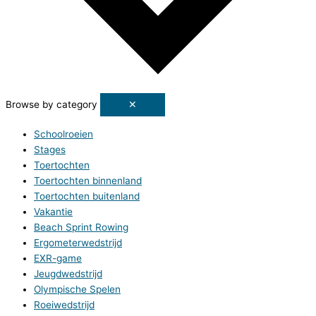
Browse by category
✕
Schoolroeien
Stages
Toertochten
Toertochten binnenland
Toertochten buitenland
Vakantie
Beach Sprint Rowing
Ergometerwedstrijd
EXR-game
Jeugdwedstrijd
Olympische Spelen
Roeiwedstrijd