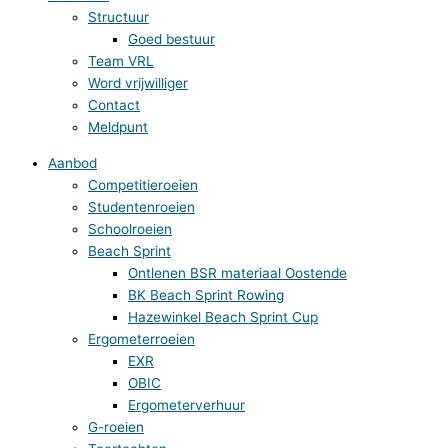
Structuur
Goed bestuur
Team VRL
Word vrijwilliger
Contact
Meldpunt
Aanbod
Competitieroeien
Studentenroeien
Schoolroeien
Beach Sprint
Ontlenen BSR materiaal Oostende
BK Beach Sprint Rowing
Hazewinkel Beach Sprint Cup
Ergometerroeien
EXR
OBIC
Ergometerverhuur
G-roeien