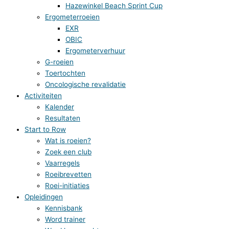
Hazewinkel Beach Sprint Cup
Ergometerroeien
EXR
OBIC
Ergometerverhuur
G-roeien
Toertochten
Oncologische revalidatie
Activiteiten
Kalender
Resultaten
Start to Row
Wat is roeien?
Zoek een club
Vaarregels
Roeibrevetten
Roei-initiaties
Opleidingen
Kennisbank
Word trainer