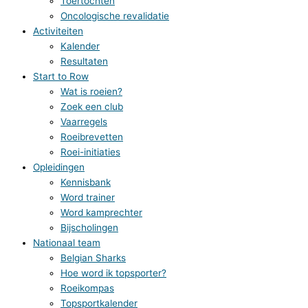
Toertochten
Oncologische revalidatie
Activiteiten
Kalender
Resultaten
Start to Row
Wat is roeien?
Zoek een club
Vaarregels
Roeibrevetten
Roei-initiaties
Opleidingen
Kennisbank
Word trainer
Word kamprechter
Bijscholingen
Nationaal team
Belgian Sharks
Hoe word ik topsporter?
Roeikompas
Topsportkalender