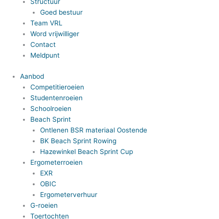
Structuur
Goed bestuur
Team VRL
Word vrijwilliger
Contact
Meldpunt
Aanbod
Competitieroeien
Studentenroeien
Schoolroeien
Beach Sprint
Ontlenen BSR materiaal Oostende
BK Beach Sprint Rowing
Hazewinkel Beach Sprint Cup
Ergometerroeien
EXR
OBIC
Ergometerverhuur
G-roeien
Toertochten