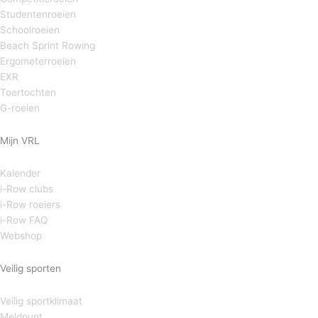
Studentenroeien
Schoolroeien
Beach Sprint Rowing
Ergometerroeien
EXR
Toertochten
G-roeien
Mijn VRL
Kalender
i-Row clubs
i-Row roeiers
i-Row FAQ
Webshop
Veilig sporten
Veilig sportklimaat
Meldpunt