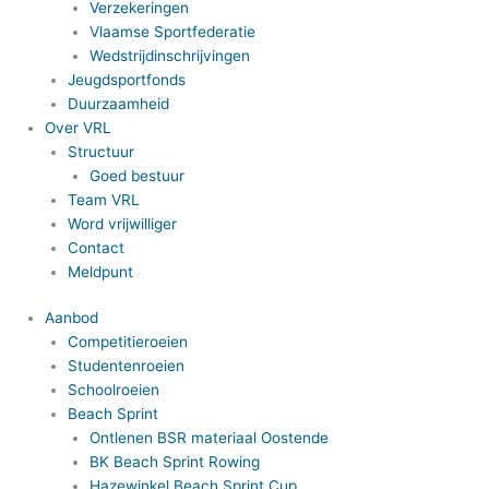
Verzekeringen
Vlaamse Sportfederatie
Wedstrijdinschrijvingen
Jeugdsportfonds
Duurzaamheid
Over VRL
Structuur
Goed bestuur
Team VRL
Word vrijwilliger
Contact
Meldpunt
Aanbod
Competitieroeien
Studentenroeien
Schoolroeien
Beach Sprint
Ontlenen BSR materiaal Oostende
BK Beach Sprint Rowing
Hazewinkel Beach Sprint Cup