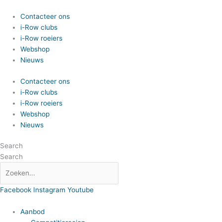
Spring
naar
Contacteer ons
de
i-Row clubs
inhoud
i-Row roeiers
Webshop
Nieuws
Contacteer ons
i-Row clubs
i-Row roeiers
Webshop
Nieuws
Search
Search
Facebook
Instagram
Youtube
Aanbod