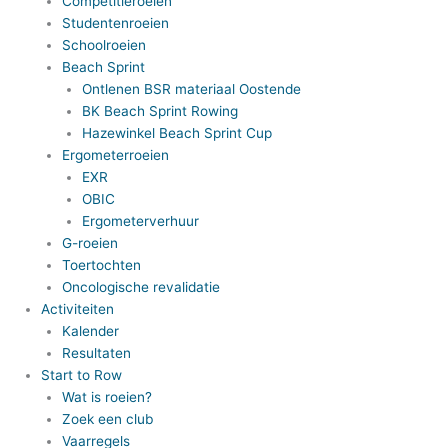
Competitieroeien
Studentenroeien
Schoolroeien
Beach Sprint
Ontlenen BSR materiaal Oostende
BK Beach Sprint Rowing
Hazewinkel Beach Sprint Cup
Ergometerroeien
EXR
OBIC
Ergometerverhuur
G-roeien
Toertochten
Oncologische revalidatie
Activiteiten
Kalender
Resultaten
Start to Row
Wat is roeien?
Zoek een club
Vaarregels