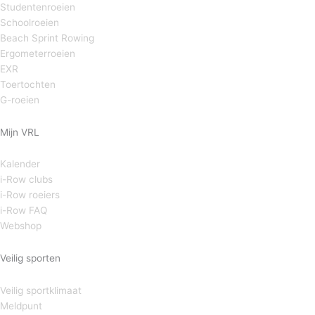
Studentenroeien
Schoolroeien
Beach Sprint Rowing
Ergometerroeien
EXR
Toertochten
G-roeien
Mijn VRL
Kalender
i-Row clubs
i-Row roeiers
i-Row FAQ
Webshop
Veilig sporten
Veilig sportklimaat
Meldpunt