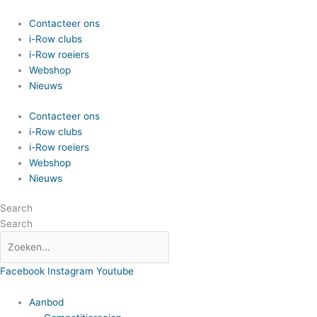
Spring
naar
Contacteer ons
de
i-Row clubs
inhoud
i-Row roeiers
Webshop
Nieuws
Contacteer ons
i-Row clubs
i-Row roeiers
Webshop
Nieuws
Search
Search
Facebook
Instagram
Youtube
Aanbod