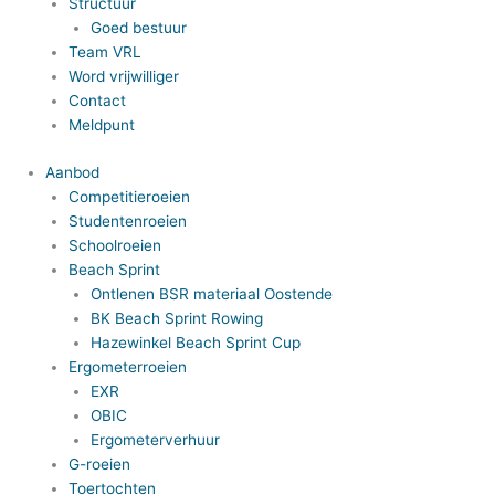
Structuur
Goed bestuur
Team VRL
Word vrijwilliger
Contact
Meldpunt
Aanbod
Competitieroeien
Studentenroeien
Schoolroeien
Beach Sprint
Ontlenen BSR materiaal Oostende
BK Beach Sprint Rowing
Hazewinkel Beach Sprint Cup
Ergometerroeien
EXR
OBIC
Ergometerverhuur
G-roeien
Toertochten