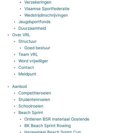
Verzekeringen
Vlaamse Sportfederatie
Wedstrijdinschrijvingen
Jeugdsportfonds
Duurzaamheid
Over VRL
Structuur
Goed bestuur
Team VRL
Word vrijwilliger
Contact
Meldpunt
Aanbod
Competitieroeien
Studentenroeien
Schoolroeien
Beach Sprint
Ontlenen BSR materiaal Oostende
BK Beach Sprint Rowing
Hazewinkel Beach Sprint Cup