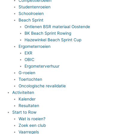
Competitieroeien
Studentenroeien
Schoolroeien
Beach Sprint
Ontlenen BSR materiaal Oostende
BK Beach Sprint Rowing
Hazewinkel Beach Sprint Cup
Ergometerroeien
EXR
OBIC
Ergometerverhuur
G-roeien
Toertochten
Oncologische revalidatie
Activiteiten
Kalender
Resultaten
Start to Row
Wat is roeien?
Zoek een club
Vaarregels