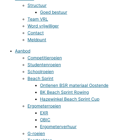
Structuur
Goed bestuur
Team VRL
Word vrijwilliger
Contact
Meldpunt
Aanbod
Competitieroeien
Studentenroeien
Schoolroeien
Beach Sprint
Ontlenen BSR materiaal Oostende
BK Beach Sprint Rowing
Hazewinkel Beach Sprint Cup
Ergometerroeien
EXR
OBIC
Ergometerverhuur
G-roeien