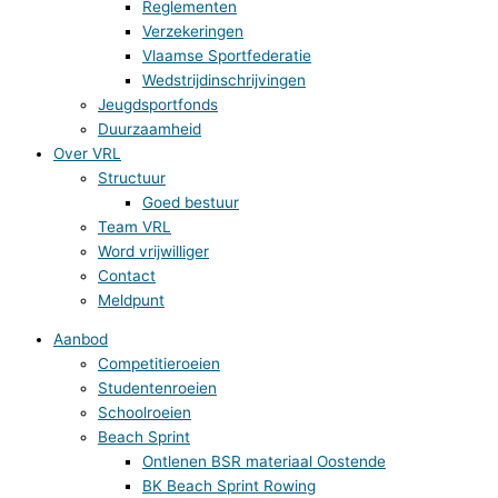
Reglementen
Verzekeringen
Vlaamse Sportfederatie
Wedstrijdinschrijvingen
Jeugdsportfonds
Duurzaamheid
Over VRL
Structuur
Goed bestuur
Team VRL
Word vrijwilliger
Contact
Meldpunt
Aanbod
Competitieroeien
Studentenroeien
Schoolroeien
Beach Sprint
Ontlenen BSR materiaal Oostende
BK Beach Sprint Rowing