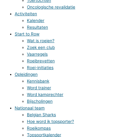
Toertochten
Oncologische revalidatie
Activiteiten
Kalender
Resultaten
Start to Row
Wat is roeien?
Zoek een club
Vaarregels
Roeibrevetten
Roei-initiaties
Opleidingen
Kennisbank
Word trainer
Word kamprechter
Bijscholingen
Nationaal team
Belgian Sharks
Hoe word ik topsporter?
Roeikompas
Topsportkalender