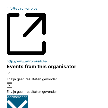
Email
info@aviron-unb.be
Website
http://www.aviron-unb.be
Events from this organisator
Notice
Er zijn geen resultaten gevonden.
Notice
Er zijn geen resultaten gevonden.
Selecteer
Aankomende
een
datum.