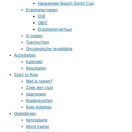
Hazewinkel Beach Sprint Cup
Ergometerroeien
EXR
OBIC
Ergometerverhuur
G-roeien
Toertochten
Oncologische revalidatie
Activiteiten
Kalender
Resultaten
Start to Row
Wat is roeien?
Zoek een club
Vaarregels
Roeibrevetten
Roei-initiaties
Opleidingen
Kennisbank
Word trainer