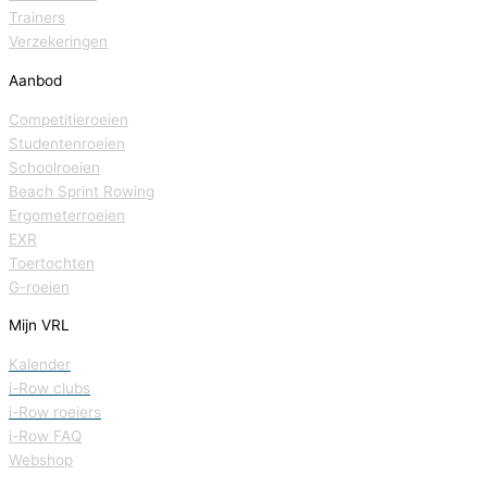
Trainers
Verzekeringen
Aanbod
Competitieroeien
Studentenroeien
Schoolroeien
Beach Sprint Rowing
Ergometerroeien
EXR
Toertochten
G-roeien
Mijn VRL
Kalender
i-Row clubs
i-Row roeiers
i-Row FAQ
Webshop