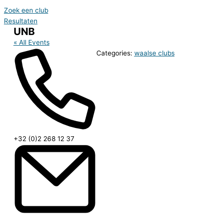
Zoek een club
Resultaten
UNB
« All Events
Categories:
waalse clubs
Phone
+32 (0)2 268 12 37