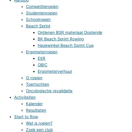
Competitieroeien
Studentenroeien
Schoolroeien
Beach Sprint
Ontlenen BSR materiaal Oostende
BK Beach Sprint Rowing
Hazewinkel Beach Sprint Cup
Ergometerroeien
EXR
OBIC
Ergometerverhuur
G-roeien
Toertochten
Oncologische revalidatie
Activiteiten
Kalender
Resultaten
Start to Row
Wat is roeien?
Zoek een club