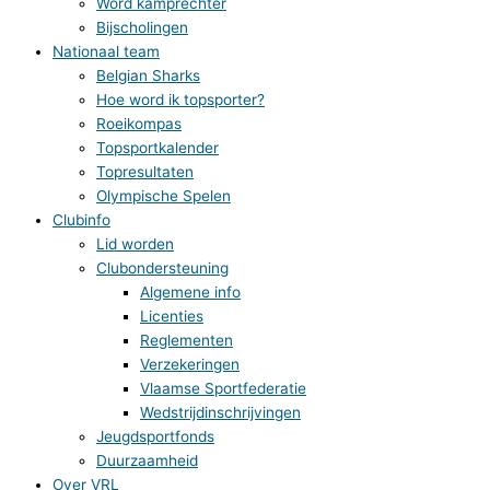
Word kamprechter
Bijscholingen
Nationaal team
Belgian Sharks
Hoe word ik topsporter?
Roeikompas
Topsportkalender
Topresultaten
Olympische Spelen
Clubinfo
Lid worden
Clubondersteuning
Algemene info
Licenties
Reglementen
Verzekeringen
Vlaamse Sportfederatie
Wedstrijdinschrijvingen
Jeugdsportfonds
Duurzaamheid
Over VRL