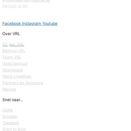
09/243.12.50
Facebook
Instagram
Youtube
Over VRL
50 jaar VRL
Bestuur VRL
Team VRL
Goed bestuur
Downloads
Word vrijwilliger
Partners en Sponsors
Nieuws
Snel naar…
Clubs
Scholen
Topsport
Start to Row