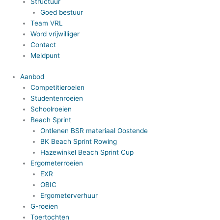
Structuur
Goed bestuur
Team VRL
Word vrijwilliger
Contact
Meldpunt
Aanbod
Competitieroeien
Studentenroeien
Schoolroeien
Beach Sprint
Ontlenen BSR materiaal Oostende
BK Beach Sprint Rowing
Hazewinkel Beach Sprint Cup
Ergometerroeien
EXR
OBIC
Ergometerverhuur
G-roeien
Toertochten