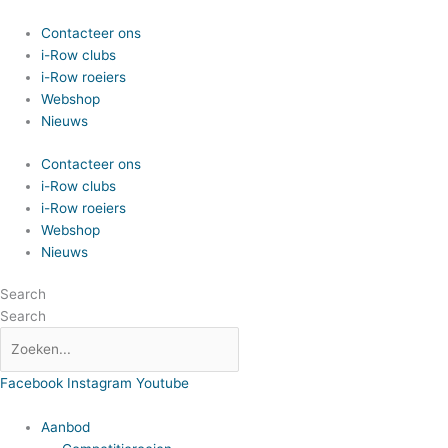
Spring
naar
Contacteer ons
de
i-Row clubs
inhoud
i-Row roeiers
Webshop
Nieuws
Contacteer ons
i-Row clubs
i-Row roeiers
Webshop
Nieuws
Search
Search
Facebook
Instagram
Youtube
Aanbod