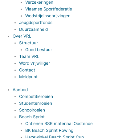
Verzekeringen
Vlaamse Sportfederatie
Wedstrijdinschrijvingen
Jeugdsportfonds
Duurzaamheid
Over VRL
Structuur
Goed bestuur
Team VRL
Word vrijwilliger
Contact
Meldpunt
Aanbod
Competitieroeien
Studentenroeien
Schoolroeien
Beach Sprint
Ontlenen BSR materiaal Oostende
BK Beach Sprint Rowing
Hazewinkel Beach Sprint Cup