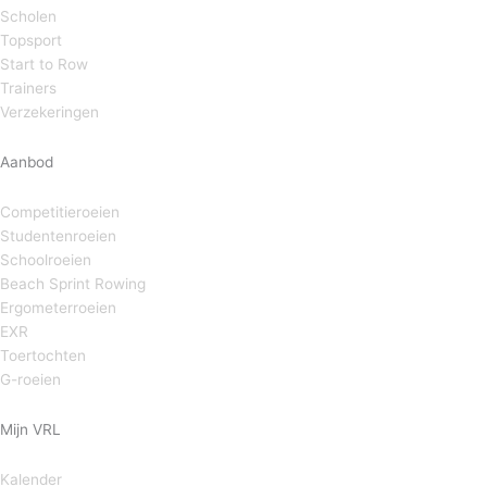
Scholen
Topsport
Start to Row
Trainers
Verzekeringen
Aanbod
Competitieroeien
Studentenroeien
Schoolroeien
Beach Sprint Rowing
Ergometerroeien
EXR
Toertochten
G-roeien
Mijn VRL
Kalender