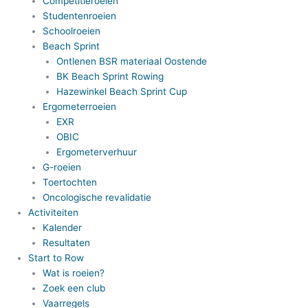
Competitieroeien
Studentenroeien
Schoolroeien
Beach Sprint
Ontlenen BSR materiaal Oostende
BK Beach Sprint Rowing
Hazewinkel Beach Sprint Cup
Ergometerroeien
EXR
OBIC
Ergometerverhuur
G-roeien
Toertochten
Oncologische revalidatie
Activiteiten
Kalender
Resultaten
Start to Row
Wat is roeien?
Zoek een club
Vaarregels