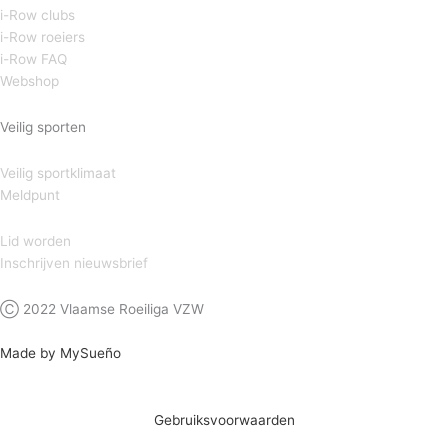
i-Row clubs
i-Row roeiers
i-Row FAQ
Webshop
Veilig sporten
Veilig sportklimaat
Meldpunt
Lid worden
Inschrijven nieuwsbrief
Ⓒ 2022 Vlaamse Roeiliga VZW
Made by MySueño
Gebruiksvoorwaarden