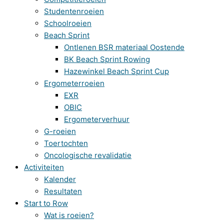
Studentenroeien
Schoolroeien
Beach Sprint
Ontlenen BSR materiaal Oostende
BK Beach Sprint Rowing
Hazewinkel Beach Sprint Cup
Ergometerroeien
EXR
OBIC
Ergometerverhuur
G-roeien
Toertochten
Oncologische revalidatie
Activiteiten
Kalender
Resultaten
Start to Row
Wat is roeien?