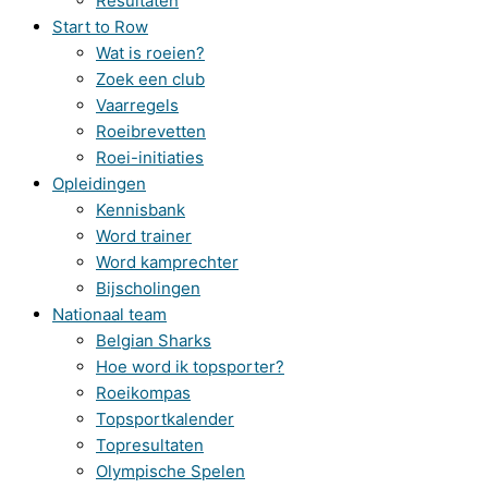
Resultaten
Start to Row
Wat is roeien?
Zoek een club
Vaarregels
Roeibrevetten
Roei-initiaties
Opleidingen
Kennisbank
Word trainer
Word kamprechter
Bijscholingen
Nationaal team
Belgian Sharks
Hoe word ik topsporter?
Roeikompas
Topsportkalender
Topresultaten
Olympische Spelen