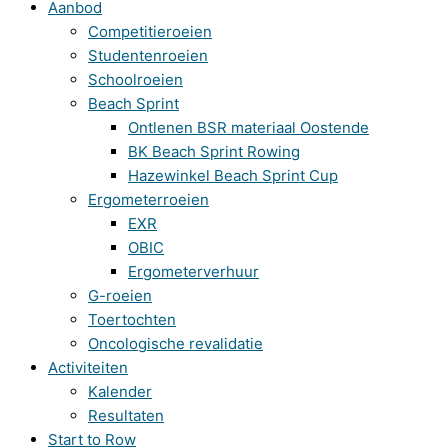
Aanbod
Competitieroeien
Studentenroeien
Schoolroeien
Beach Sprint
Ontlenen BSR materiaal Oostende
BK Beach Sprint Rowing
Hazewinkel Beach Sprint Cup
Ergometerroeien
EXR
OBIC
Ergometerverhuur
G-roeien
Toertochten
Oncologische revalidatie
Activiteiten
Kalender
Resultaten
Start to Row