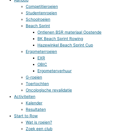
Competitieroeien
Studentenroeien
Schoolroeien
Beach Sprint
Ontlenen BSR materiaal Oostende
BK Beach Sprint Rowing
Hazewinkel Beach Sprint Cup
Ergometerroeien
EXR
OBIC
Ergometerverhuur
G-roeien
Toertochten
Oncologische revalidatie
Activiteiten
Kalender
Resultaten
Start to Row
Wat is roeien?
Zoek een club