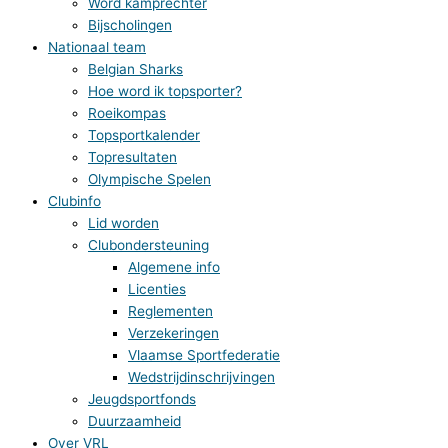
Word kamprechter
Bijscholingen
Nationaal team
Belgian Sharks
Hoe word ik topsporter?
Roeikompas
Topsportkalender
Topresultaten
Olympische Spelen
Clubinfo
Lid worden
Clubondersteuning
Algemene info
Licenties
Reglementen
Verzekeringen
Vlaamse Sportfederatie
Wedstrijdinschrijvingen
Jeugdsportfonds
Duurzaamheid
Over VRL