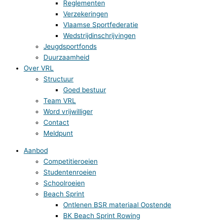
Reglementen
Verzekeringen
Vlaamse Sportfederatie
Wedstrijdinschrijvingen
Jeugdsportfonds
Duurzaamheid
Over VRL
Structuur
Goed bestuur
Team VRL
Word vrijwilliger
Contact
Meldpunt
Aanbod
Competitieroeien
Studentenroeien
Schoolroeien
Beach Sprint
Ontlenen BSR materiaal Oostende
BK Beach Sprint Rowing