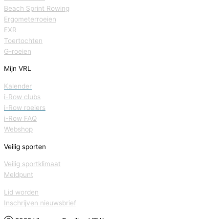
Beach Sprint Rowing
Ergometerroeien
EXR
Toertochten
G-roeien
Mijn VRL
Kalender
i-Row clubs
i-Row roeiers
i-Row FAQ
Webshop
Veilig sporten
Veilig sportklimaat
Meldpunt
Lid worden
Inschrijven nieuwsbrief