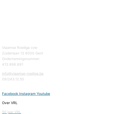
Vlaamse Roeiliga vzw
Zuiderlaan 13 9000 Gent
Ondernemingsnummer:
413.996.691
info@vlaamse-roeiliga.be
09/243.12.50
Facebook
Instagram
Youtube
Over VRL
50 jaar VRL