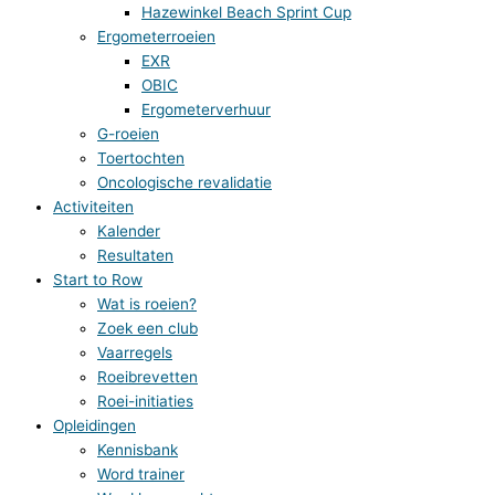
Hazewinkel Beach Sprint Cup
Ergometerroeien
EXR
OBIC
Ergometerverhuur
G-roeien
Toertochten
Oncologische revalidatie
Activiteiten
Kalender
Resultaten
Start to Row
Wat is roeien?
Zoek een club
Vaarregels
Roeibrevetten
Roei-initiaties
Opleidingen
Kennisbank
Word trainer