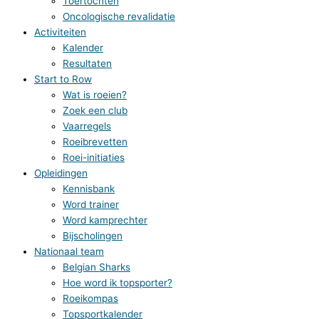
Toertochten
Oncologische revalidatie
Activiteiten
Kalender
Resultaten
Start to Row
Wat is roeien?
Zoek een club
Vaarregels
Roeibrevetten
Roei-initiaties
Opleidingen
Kennisbank
Word trainer
Word kamprechter
Bijscholingen
Nationaal team
Belgian Sharks
Hoe word ik topsporter?
Roeikompas
Topsportkalender