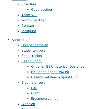
Structuur
Goed bestuur
Team VRL
Word vrijwilliger
Contact
Meldpunt
Aanbod
Competitieroeien
Studentenroeien
Schoolroeien
Beach Sprint
Ontlenen BSR materiaal Oostende
BK Beach Sprint Rowing
Hazewinkel Beach Sprint Cup
Ergometerroeien
EXR
OBIC
Ergometerverhuur
G-roeien