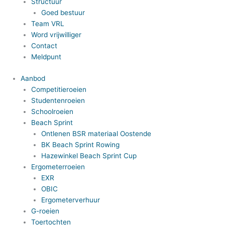
Structuur
Goed bestuur
Team VRL
Word vrijwilliger
Contact
Meldpunt
Aanbod
Competitieroeien
Studentenroeien
Schoolroeien
Beach Sprint
Ontlenen BSR materiaal Oostende
BK Beach Sprint Rowing
Hazewinkel Beach Sprint Cup
Ergometerroeien
EXR
OBIC
Ergometerverhuur
G-roeien
Toertochten