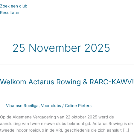
Zoek een club
Resultaten
25 November 2025
Welkom
Actarus
Welkom Actarus Rowing & RARC-KAWV!
Rowing
&
RARC-
KAWV!
Vlaamse Roeiliga
,
Voor clubs
/
Celine Pieters
Op de Algemene Vergadering van 22 oktober 2025 werd de
aansluiting van twee nieuwe clubs bekrachtigd. Actarus Rowing is de
tweede indoor roeiclub in de VRL geschiedenis die zich aansluit […]