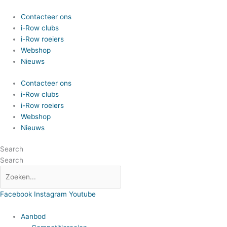
Spring
naar
Contacteer ons
de
i-Row clubs
inhoud
i-Row roeiers
Webshop
Nieuws
Contacteer ons
i-Row clubs
i-Row roeiers
Webshop
Nieuws
Search
Search
Facebook
Instagram
Youtube
Aanbod