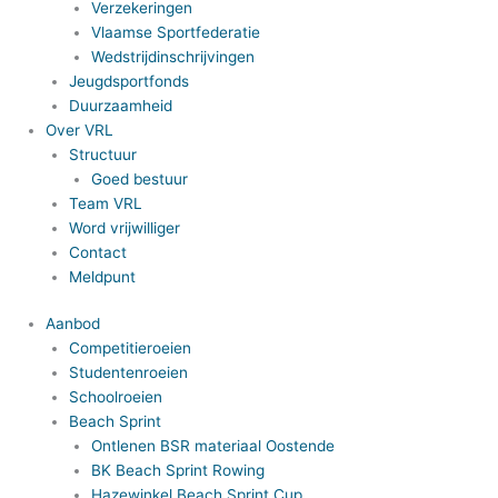
Verzekeringen
Vlaamse Sportfederatie
Wedstrijdinschrijvingen
Jeugdsportfonds
Duurzaamheid
Over VRL
Structuur
Goed bestuur
Team VRL
Word vrijwilliger
Contact
Meldpunt
Aanbod
Competitieroeien
Studentenroeien
Schoolroeien
Beach Sprint
Ontlenen BSR materiaal Oostende
BK Beach Sprint Rowing
Hazewinkel Beach Sprint Cup