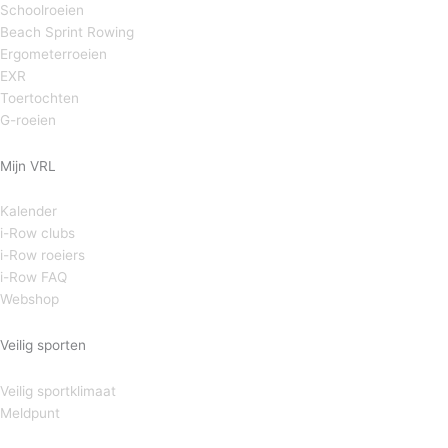
Schoolroeien
Beach Sprint Rowing
Ergometerroeien
EXR
Toertochten
G-roeien
Mijn VRL
Kalender
i-Row clubs
i-Row roeiers
i-Row FAQ
Webshop
Veilig sporten
Veilig sportklimaat
Meldpunt