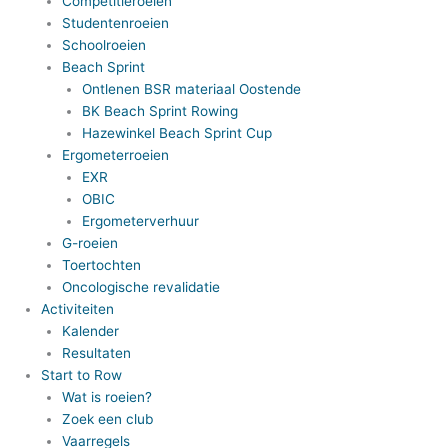
Competitieroeien
Studentenroeien
Schoolroeien
Beach Sprint
Ontlenen BSR materiaal Oostende
BK Beach Sprint Rowing
Hazewinkel Beach Sprint Cup
Ergometerroeien
EXR
OBIC
Ergometerverhuur
G-roeien
Toertochten
Oncologische revalidatie
Activiteiten
Kalender
Resultaten
Start to Row
Wat is roeien?
Zoek een club
Vaarregels