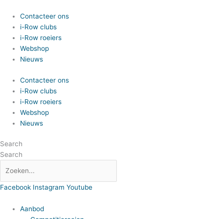
Spring
naar
Contacteer ons
de
i-Row clubs
inhoud
i-Row roeiers
Webshop
Nieuws
Contacteer ons
i-Row clubs
i-Row roeiers
Webshop
Nieuws
Search
Search
Facebook
Instagram
Youtube
Aanbod