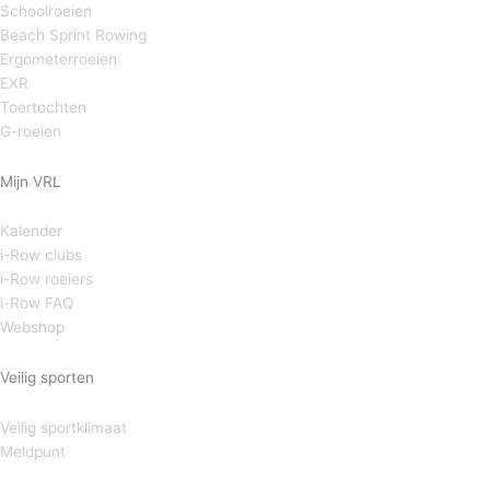
Schoolroeien
Beach Sprint Rowing
Ergometerroeien
EXR
Toertochten
G-roeien
Mijn VRL
Kalender
i-Row clubs
i-Row roeiers
i-Row FAQ
Webshop
Veilig sporten
Veilig sportklimaat
Meldpunt