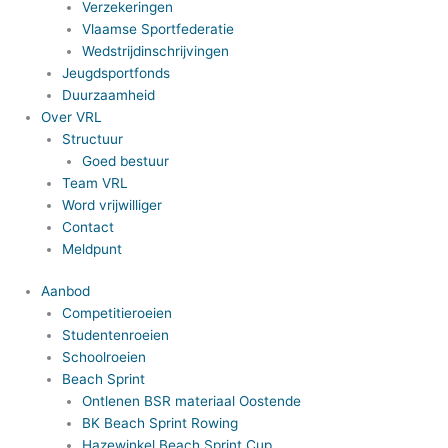
Verzekeringen
Vlaamse Sportfederatie
Wedstrijdinschrijvingen
Jeugdsportfonds
Duurzaamheid
Over VRL
Structuur
Goed bestuur
Team VRL
Word vrijwilliger
Contact
Meldpunt
Aanbod
Competitieroeien
Studentenroeien
Schoolroeien
Beach Sprint
Ontlenen BSR materiaal Oostende
BK Beach Sprint Rowing
Hazewinkel Beach Sprint Cup