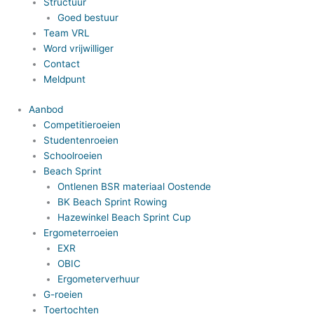
Structuur
Goed bestuur
Team VRL
Word vrijwilliger
Contact
Meldpunt
Aanbod
Competitieroeien
Studentenroeien
Schoolroeien
Beach Sprint
Ontlenen BSR materiaal Oostende
BK Beach Sprint Rowing
Hazewinkel Beach Sprint Cup
Ergometerroeien
EXR
OBIC
Ergometerverhuur
G-roeien
Toertochten