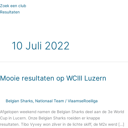
Zoek een club
Resultaten
10 Juli 2022
Mooie
resultaten
Mooie resultaten op WCIII Luzern
op
WCIII
Luzern
Belgian Sharks
,
Nationaal Team
/
VlaamseRoeiliga
Afgelopen weekend namen de Belgian Sharks deel aan de 3e World
Cup in Lucern. Onze Belgian Sharks roeiden er knappe
resultaten. Tibo Vyvey won zilver in de lichte skiff, de M2x werd […]