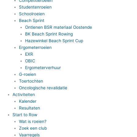
Competitieroeien
Studentenroeien
Schoolroeien
Beach Sprint
Ontlenen BSR materiaal Oostende
BK Beach Sprint Rowing
Hazewinkel Beach Sprint Cup
Ergometerroeien
EXR
OBIC
Ergometerverhuur
G-roeien
Toertochten
Oncologische revalidatie
Activiteiten
Kalender
Resultaten
Start to Row
Wat is roeien?
Zoek een club
Vaarregels