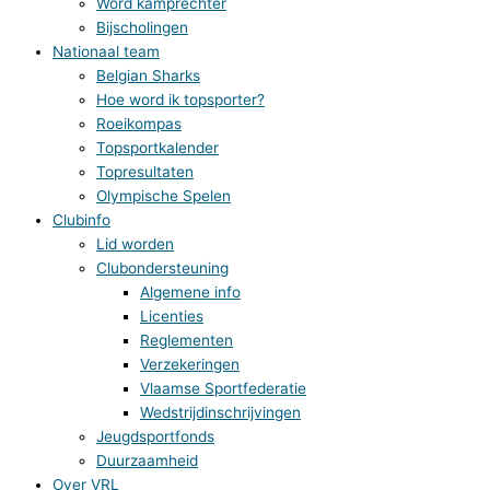
Word kamprechter
Bijscholingen
Nationaal team
Belgian Sharks
Hoe word ik topsporter?
Roeikompas
Topsportkalender
Topresultaten
Olympische Spelen
Clubinfo
Lid worden
Clubondersteuning
Algemene info
Licenties
Reglementen
Verzekeringen
Vlaamse Sportfederatie
Wedstrijdinschrijvingen
Jeugdsportfonds
Duurzaamheid
Over VRL