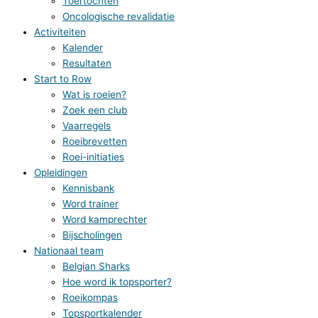
Toertochten
Oncologische revalidatie
Activiteiten
Kalender
Resultaten
Start to Row
Wat is roeien?
Zoek een club
Vaarregels
Roeibrevetten
Roei-initiaties
Opleidingen
Kennisbank
Word trainer
Word kamprechter
Bijscholingen
Nationaal team
Belgian Sharks
Hoe word ik topsporter?
Roeikompas
Topsportkalender