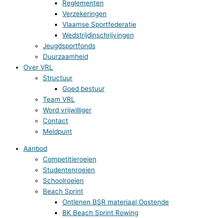
Reglementen
Verzekeringen
Vlaamse Sportfederatie
Wedstrijdinschrijvingen
Jeugdsportfonds
Duurzaamheid
Over VRL
Structuur
Goed bestuur
Team VRL
Word vrijwilliger
Contact
Meldpunt
Aanbod
Competitieroeien
Studentenroeien
Schoolroeien
Beach Sprint
Ontlenen BSR materiaal Oostende
BK Beach Sprint Rowing