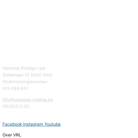
Vlaamse Roeiliga vzw
Zuiderlaan 13 9000 Gent
Ondernemingsnummer:
413.996.691
info@vlaamse-roeiliga.be
09/243.12.50
Facebook
Instagram
Youtube
Over VRL