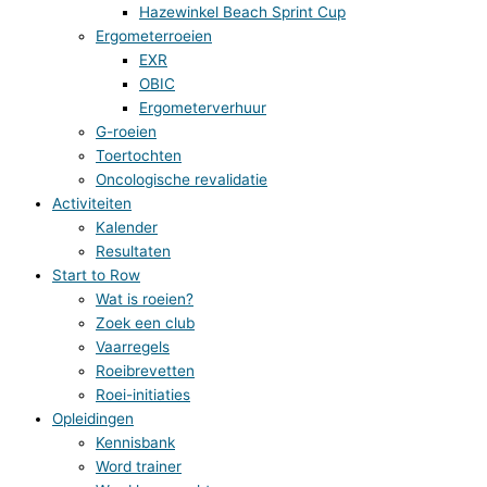
Hazewinkel Beach Sprint Cup
Ergometerroeien
EXR
OBIC
Ergometerverhuur
G-roeien
Toertochten
Oncologische revalidatie
Activiteiten
Kalender
Resultaten
Start to Row
Wat is roeien?
Zoek een club
Vaarregels
Roeibrevetten
Roei-initiaties
Opleidingen
Kennisbank
Word trainer