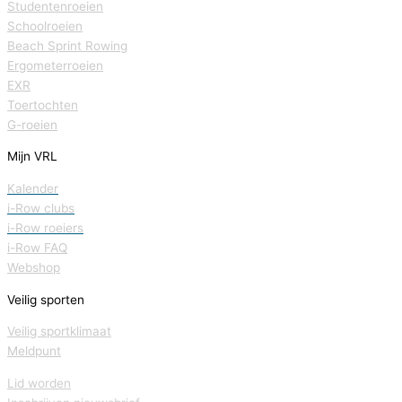
Studentenroeien
Schoolroeien
Beach Sprint Rowing
Ergometerroeien
EXR
Toertochten
G-roeien
Mijn VRL
Kalender
i-Row clubs
i-Row roeiers
i-Row FAQ
Webshop
Veilig sporten
Veilig sportklimaat
Meldpunt
Lid worden