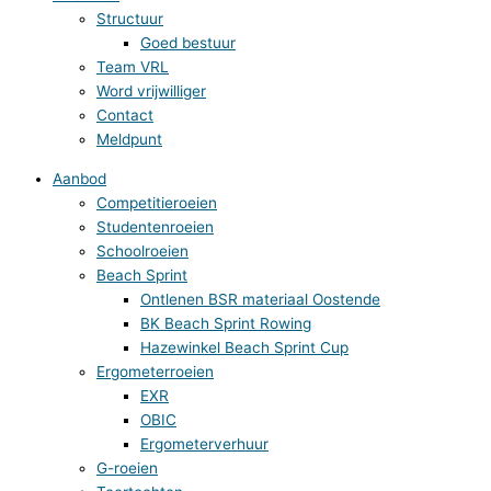
Structuur
Goed bestuur
Team VRL
Word vrijwilliger
Contact
Meldpunt
Aanbod
Competitieroeien
Studentenroeien
Schoolroeien
Beach Sprint
Ontlenen BSR materiaal Oostende
BK Beach Sprint Rowing
Hazewinkel Beach Sprint Cup
Ergometerroeien
EXR
OBIC
Ergometerverhuur
G-roeien