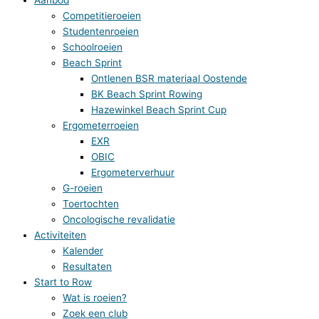
Competitieroeien
Studentenroeien
Schoolroeien
Beach Sprint
Ontlenen BSR materiaal Oostende
BK Beach Sprint Rowing
Hazewinkel Beach Sprint Cup
Ergometerroeien
EXR
OBIC
Ergometerverhuur
G-roeien
Toertochten
Oncologische revalidatie
Activiteiten
Kalender
Resultaten
Start to Row
Wat is roeien?
Zoek een club