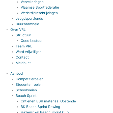
Verzekeringen
Vlaamse Sportfederatie
Wedstrijdinschrijvingen
Jeugdsportfonds
Duurzaamheid
Over VRL
Structuur
Goed bestuur
Team VRL
Word vrijwilliger
Contact
Meldpunt
Aanbod
Competitieroeien
Studentenroeien
Schoolroeien
Beach Sprint
Ontlenen BSR materiaal Oostende
BK Beach Sprint Rowing
Hazewinkel Beach Sprint Cup