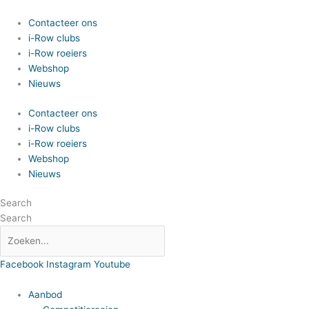
Spring
naar
Contacteer ons
de
i-Row clubs
inhoud
i-Row roeiers
Webshop
Nieuws
Contacteer ons
i-Row clubs
i-Row roeiers
Webshop
Nieuws
Search
Search
Facebook
Instagram
Youtube
Aanbod