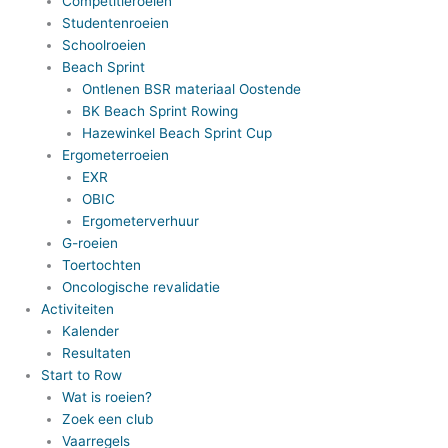
Competitieroeien
Studentenroeien
Schoolroeien
Beach Sprint
Ontlenen BSR materiaal Oostende
BK Beach Sprint Rowing
Hazewinkel Beach Sprint Cup
Ergometerroeien
EXR
OBIC
Ergometerverhuur
G-roeien
Toertochten
Oncologische revalidatie
Activiteiten
Kalender
Resultaten
Start to Row
Wat is roeien?
Zoek een club
Vaarregels