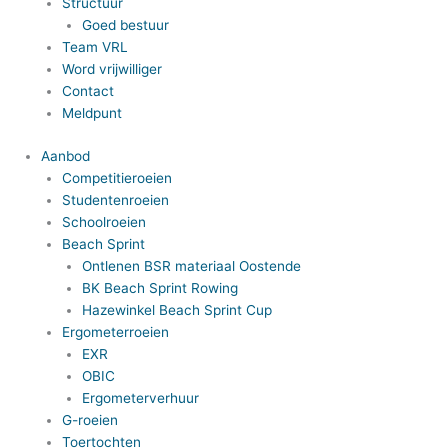
Structuur
Goed bestuur
Team VRL
Word vrijwilliger
Contact
Meldpunt
Aanbod
Competitieroeien
Studentenroeien
Schoolroeien
Beach Sprint
Ontlenen BSR materiaal Oostende
BK Beach Sprint Rowing
Hazewinkel Beach Sprint Cup
Ergometerroeien
EXR
OBIC
Ergometerverhuur
G-roeien
Toertochten