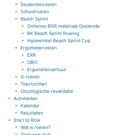
Studentenroeien
Schoolroeien
Beach Sprint
Ontlenen BSR materiaal Oostende
BK Beach Sprint Rowing
Hazewinkel Beach Sprint Cup
Ergometerroeien
EXR
OBIC
Ergometerverhuur
G-roeien
Toertochten
Oncologische revalidatie
Activiteiten
Kalender
Resultaten
Start to Row
Wat is roeien?
Zoek een club