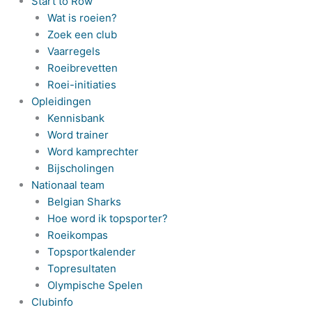
Start to Row
Wat is roeien?
Zoek een club
Vaarregels
Roeibrevetten
Roei-initiaties
Opleidingen
Kennisbank
Word trainer
Word kamprechter
Bijscholingen
Nationaal team
Belgian Sharks
Hoe word ik topsporter?
Roeikompas
Topsportkalender
Topresultaten
Olympische Spelen
Clubinfo