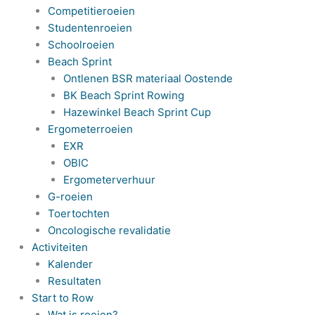
Competitieroeien
Studentenroeien
Schoolroeien
Beach Sprint
Ontlenen BSR materiaal Oostende
BK Beach Sprint Rowing
Hazewinkel Beach Sprint Cup
Ergometerroeien
EXR
OBIC
Ergometerverhuur
G-roeien
Toertochten
Oncologische revalidatie
Activiteiten
Kalender
Resultaten
Start to Row
Wat is roeien?