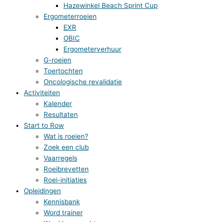
Hazewinkel Beach Sprint Cup
Ergometerroeien
EXR
OBIC
Ergometerverhuur
G-roeien
Toertochten
Oncologische revalidatie
Activiteiten
Kalender
Resultaten
Start to Row
Wat is roeien?
Zoek een club
Vaarregels
Roeibrevetten
Roei-initiaties
Opleidingen
Kennisbank
Word trainer