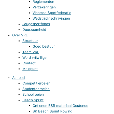
Reglementen
Verzekeringen
Vlaamse Sportfederatie
Wedstrijdinschrijvingen
Jeugdsportfonds
Duurzaamheid
Over VRL
Structuur
Goed bestuur
Team VRL
Word vrijwilliger
Contact
Meldpunt
Aanbod
Competitieroeien
Studentenroeien
Schoolroeien
Beach Sprint
Ontlenen BSR materiaal Oostende
BK Beach Sprint Rowing