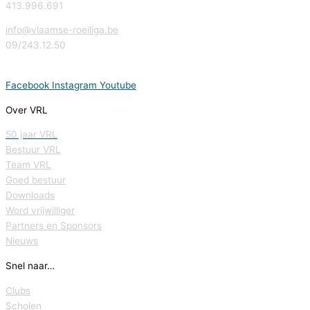
413.996.691
info@vlaamse-roeiliga.be
09/243.12.50
Facebook
Instagram
Youtube
Over VRL
50 jaar VRL
Bestuur VRL
Team VRL
Goed bestuur
Downloads
Word vrijwilliger
Partners en Sponsors
Nieuws
Snel naar…
Clubs
Scholen