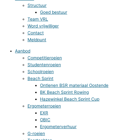
Structuur
Goed bestuur
Team VRL
Word vrijwilliger
Contact
Meldpunt
Aanbod
Competitieroeien
Studentenroeien
Schoolroeien
Beach Sprint
Ontlenen BSR materiaal Oostende
BK Beach Sprint Rowing
Hazewinkel Beach Sprint Cup
Ergometerroeien
EXR
OBIC
Ergometerverhuur
G-roeien