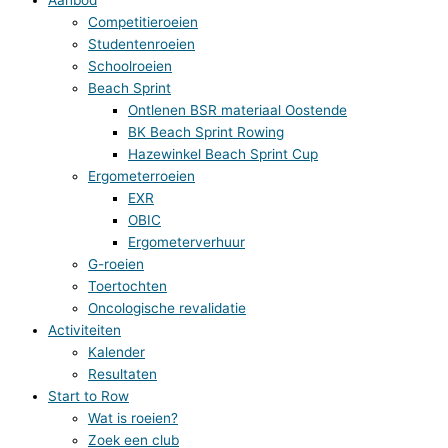
Competitieroeien
Studentenroeien
Schoolroeien
Beach Sprint
Ontlenen BSR materiaal Oostende
BK Beach Sprint Rowing
Hazewinkel Beach Sprint Cup
Ergometerroeien
EXR
OBIC
Ergometerverhuur
G-roeien
Toertochten
Oncologische revalidatie
Activiteiten
Kalender
Resultaten
Start to Row
Wat is roeien?
Zoek een club