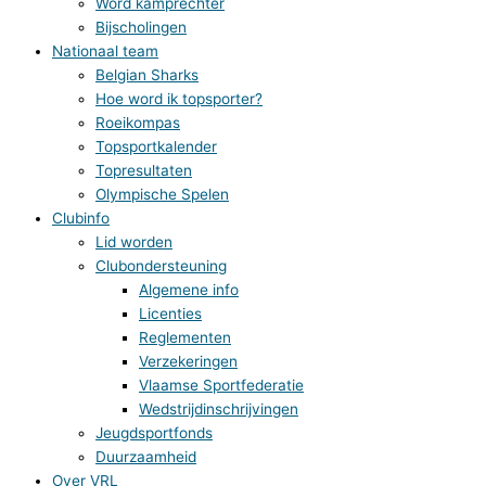
Word kamprechter
Bijscholingen
Nationaal team
Belgian Sharks
Hoe word ik topsporter?
Roeikompas
Topsportkalender
Topresultaten
Olympische Spelen
Clubinfo
Lid worden
Clubondersteuning
Algemene info
Licenties
Reglementen
Verzekeringen
Vlaamse Sportfederatie
Wedstrijdinschrijvingen
Jeugdsportfonds
Duurzaamheid
Over VRL