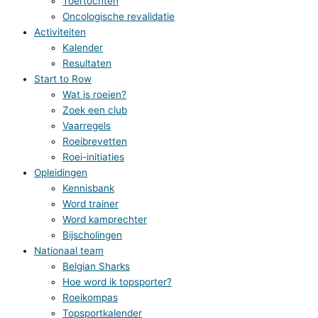
Toertochten
Oncologische revalidatie
Activiteiten
Kalender
Resultaten
Start to Row
Wat is roeien?
Zoek een club
Vaarregels
Roeibrevetten
Roei-initiaties
Opleidingen
Kennisbank
Word trainer
Word kamprechter
Bijscholingen
Nationaal team
Belgian Sharks
Hoe word ik topsporter?
Roeikompas
Topsportkalender