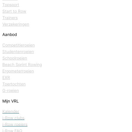
Topsport
Start to Row
Trainers
Verzekeringen
Aanbod
Competitieroeien
Studentenroeien
Schoolroeien
Beach Sprint Rowing
Ergometerroeien
EXR
Toertochten
G-roeien
Mijn VRL
Kalender
i-Row clubs
i-Row roeiers
i-Row FAQ