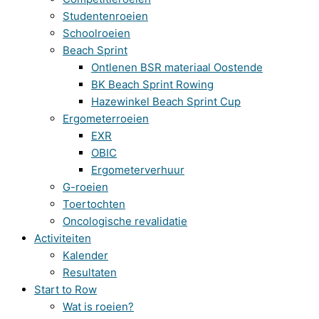
Studentenroeien
Schoolroeien
Beach Sprint
Ontlenen BSR materiaal Oostende
BK Beach Sprint Rowing
Hazewinkel Beach Sprint Cup
Ergometerroeien
EXR
OBIC
Ergometerverhuur
G-roeien
Toertochten
Oncologische revalidatie
Activiteiten
Kalender
Resultaten
Start to Row
Wat is roeien?