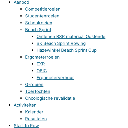
Aanbod
Competitieroeien
Studentenroeien
Schoolroeien
Beach Sprint
Ontlenen BSR materiaal Oostende
BK Beach Sprint Rowing
Hazewinkel Beach Sprint Cup
Ergometerroeien
EXR
OBIC
Ergometerverhuur
G-roeien
Toertochten
Oncologische revalidatie
Activiteiten
Kalender
Resultaten
Start to Row