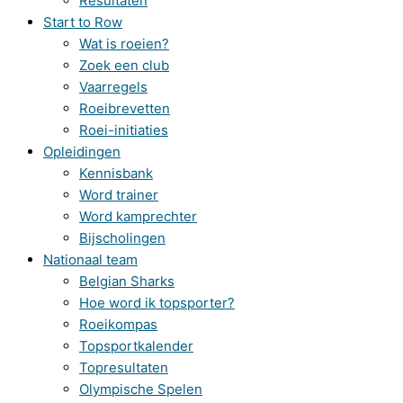
Resultaten
Start to Row
Wat is roeien?
Zoek een club
Vaarregels
Roeibrevetten
Roei-initiaties
Opleidingen
Kennisbank
Word trainer
Word kamprechter
Bijscholingen
Nationaal team
Belgian Sharks
Hoe word ik topsporter?
Roeikompas
Topsportkalender
Topresultaten
Olympische Spelen