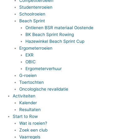
Competitieroeien
Studentenroeien
Schoolroeien
Beach Sprint
Ontlenen BSR materiaal Oostende
BK Beach Sprint Rowing
Hazewinkel Beach Sprint Cup
Ergometerroeien
EXR
OBIC
Ergometerverhuur
G-roeien
Toertochten
Oncologische revalidatie
Activiteiten
Kalender
Resultaten
Start to Row
Wat is roeien?
Zoek een club
Vaarregels