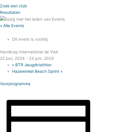
Zoek een club
Resultaten
« Alle Events
Dit event is voorbij.
Handicap International de Visé
22 juni, 2024
-
23 juni, 2024
«
BTR Jeugdtriathlon
Hazewinkel Beach Sprint
»
Voorprogramma