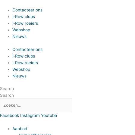
Spring
naar
Contacteer ons
de
i-Row clubs
inhoud
i-Row roeiers
Webshop
Nieuws
Contacteer ons
i-Row clubs
i-Row roeiers
Webshop
Nieuws
Search
Search
Facebook
Instagram
Youtube
Aanbod