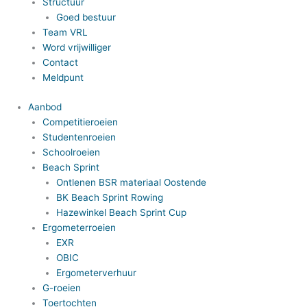
Structuur
Goed bestuur
Team VRL
Word vrijwilliger
Contact
Meldpunt
Aanbod
Competitieroeien
Studentenroeien
Schoolroeien
Beach Sprint
Ontlenen BSR materiaal Oostende
BK Beach Sprint Rowing
Hazewinkel Beach Sprint Cup
Ergometerroeien
EXR
OBIC
Ergometerverhuur
G-roeien
Toertochten