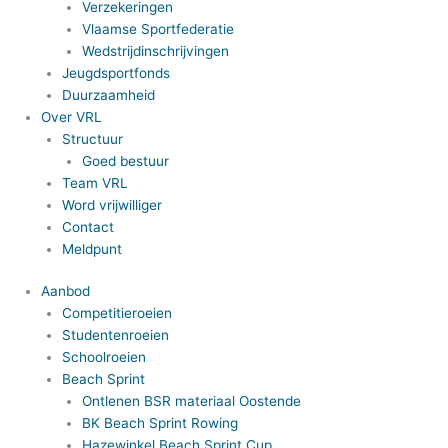
Verzekeringen
Vlaamse Sportfederatie
Wedstrijdinschrijvingen
Jeugdsportfonds
Duurzaamheid
Over VRL
Structuur
Goed bestuur
Team VRL
Word vrijwilliger
Contact
Meldpunt
Aanbod
Competitieroeien
Studentenroeien
Schoolroeien
Beach Sprint
Ontlenen BSR materiaal Oostende
BK Beach Sprint Rowing
Hazewinkel Beach Sprint Cup