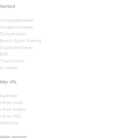
Aanbod
Competitieroeien
Studentenroeien
Schoolroeien
Beach Sprint Rowing
Ergometerroeien
EXR
Toertochten
G-roeien
Mijn VRL
Kalender
i-Row clubs
i-Row roeiers
i-Row FAQ
Webshop
Veilig sporten