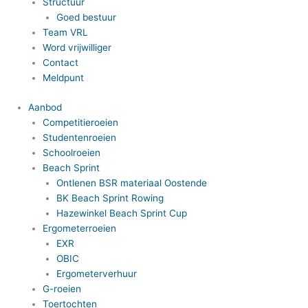
Structuur
Goed bestuur
Team VRL
Word vrijwilliger
Contact
Meldpunt
Aanbod
Competitieroeien
Studentenroeien
Schoolroeien
Beach Sprint
Ontlenen BSR materiaal Oostende
BK Beach Sprint Rowing
Hazewinkel Beach Sprint Cup
Ergometerroeien
EXR
OBIC
Ergometerverhuur
G-roeien
Toertochten