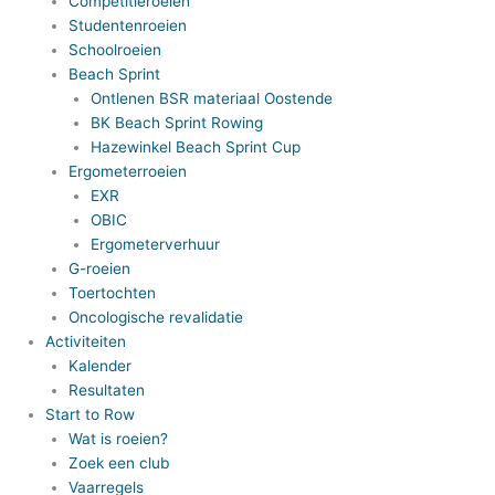
Competitieroeien
Studentenroeien
Schoolroeien
Beach Sprint
Ontlenen BSR materiaal Oostende
BK Beach Sprint Rowing
Hazewinkel Beach Sprint Cup
Ergometerroeien
EXR
OBIC
Ergometerverhuur
G-roeien
Toertochten
Oncologische revalidatie
Activiteiten
Kalender
Resultaten
Start to Row
Wat is roeien?
Zoek een club
Vaarregels