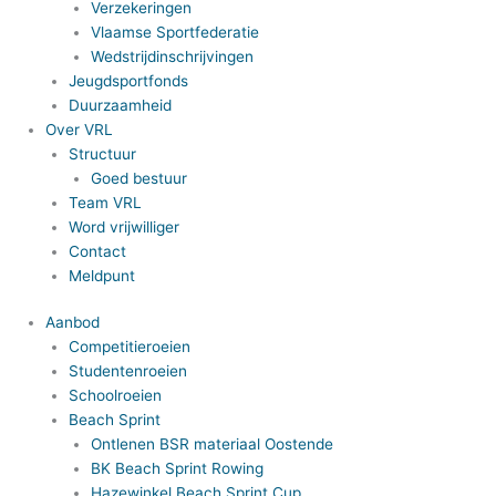
Verzekeringen
Vlaamse Sportfederatie
Wedstrijdinschrijvingen
Jeugdsportfonds
Duurzaamheid
Over VRL
Structuur
Goed bestuur
Team VRL
Word vrijwilliger
Contact
Meldpunt
Aanbod
Competitieroeien
Studentenroeien
Schoolroeien
Beach Sprint
Ontlenen BSR materiaal Oostende
BK Beach Sprint Rowing
Hazewinkel Beach Sprint Cup