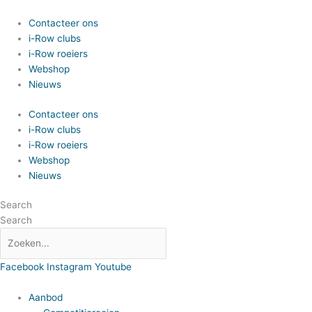
Spring
naar
Contacteer ons
de
i-Row clubs
inhoud
i-Row roeiers
Webshop
Nieuws
Contacteer ons
i-Row clubs
i-Row roeiers
Webshop
Nieuws
Search
Search
Facebook
Instagram
Youtube
Aanbod