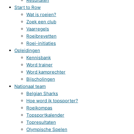
Resultaten
Start to Row
Wat is roeien?
Zoek een club
Vaarregels
Roeibrevetten
Roei-initiaties
Opleidingen
Kennisbank
Word trainer
Word kamprechter
Bijscholingen
Nationaal team
Belgian Sharks
Hoe word ik topsporter?
Roeikompas
Topsportkalender
Topresultaten
Olympische Spelen