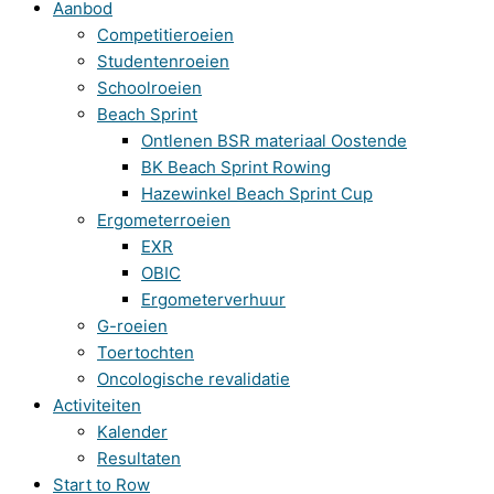
Aanbod
Competitieroeien
Studentenroeien
Schoolroeien
Beach Sprint
Ontlenen BSR materiaal Oostende
BK Beach Sprint Rowing
Hazewinkel Beach Sprint Cup
Ergometerroeien
EXR
OBIC
Ergometerverhuur
G-roeien
Toertochten
Oncologische revalidatie
Activiteiten
Kalender
Resultaten
Start to Row