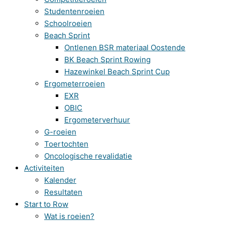
Studentenroeien
Schoolroeien
Beach Sprint
Ontlenen BSR materiaal Oostende
BK Beach Sprint Rowing
Hazewinkel Beach Sprint Cup
Ergometerroeien
EXR
OBIC
Ergometerverhuur
G-roeien
Toertochten
Oncologische revalidatie
Activiteiten
Kalender
Resultaten
Start to Row
Wat is roeien?