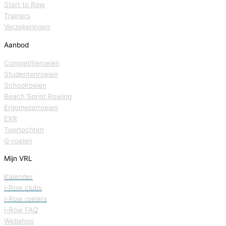
Start to Row
Trainers
Verzekeringen
Aanbod
Competitieroeien
Studentenroeien
Schoolroeien
Beach Sprint Rowing
Ergometerroeien
EXR
Toertochten
G-roeien
Mijn VRL
Kalender
i-Row clubs
i-Row roeiers
i-Row FAQ
Webshop