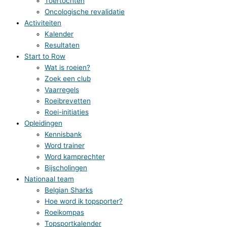
Toertochten
Oncologische revalidatie
Activiteiten
Kalender
Resultaten
Start to Row
Wat is roeien?
Zoek een club
Vaarregels
Roeibrevetten
Roei-initiaties
Opleidingen
Kennisbank
Word trainer
Word kamprechter
Bijscholingen
Nationaal team
Belgian Sharks
Hoe word ik topsporter?
Roeikompas
Topsportkalender