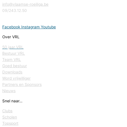
info@vlaamse-roeiliga.be
09/243.12.50
Facebook
Instagram
Youtube
Over VRL
50 jaar VRL
Bestuur VRL
Team VRL
Goed bestuur
Downloads
Word vrijwilliger
Partners en Sponsors
Nieuws
Snel naar…
Clubs
Scholen
Topsport