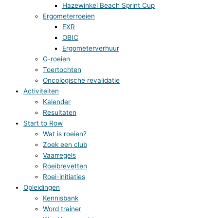
Hazewinkel Beach Sprint Cup
Ergometerroeien
EXR
OBIC
Ergometerverhuur
G-roeien
Toertochten
Oncologische revalidatie
Activiteiten
Kalender
Resultaten
Start to Row
Wat is roeien?
Zoek een club
Vaarregels
Roeibrevetten
Roei-initiaties
Opleidingen
Kennisbank
Word trainer