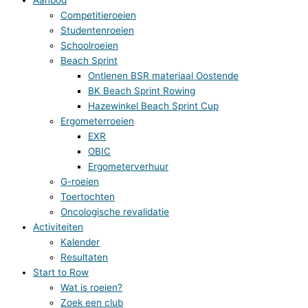
Competitieroeien
Studentenroeien
Schoolroeien
Beach Sprint
Ontlenen BSR materiaal Oostende
BK Beach Sprint Rowing
Hazewinkel Beach Sprint Cup
Ergometerroeien
EXR
OBIC
Ergometerverhuur
G-roeien
Toertochten
Oncologische revalidatie
Activiteiten
Kalender
Resultaten
Start to Row
Wat is roeien?
Zoek een club