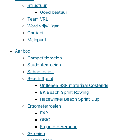
Structuur
Goed bestuur
Team VRL
Word vrijwilliger
Contact
Meldpunt
Aanbod
Competitieroeien
Studentenroeien
Schoolroeien
Beach Sprint
Ontlenen BSR materiaal Oostende
BK Beach Sprint Rowing
Hazewinkel Beach Sprint Cup
Ergometerroeien
EXR
OBIC
Ergometerverhuur
G-roeien