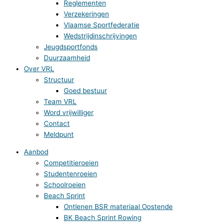
Reglementen
Verzekeringen
Vlaamse Sportfederatie
Wedstrijdinschrijvingen
Jeugdsportfonds
Duurzaamheid
Over VRL
Structuur
Goed bestuur
Team VRL
Word vrijwilliger
Contact
Meldpunt
Aanbod
Competitieroeien
Studentenroeien
Schoolroeien
Beach Sprint
Ontlenen BSR materiaal Oostende
BK Beach Sprint Rowing