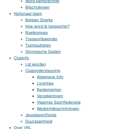
Word kamprechter
Bijscholingen
Nationaal team
Belgian Sharks
Hoe word ik topsporter?
Roeikompas
Topsportkalender
Topresultaten
Olympische Spelen
Clubinfo
Lid worden
Clubondersteuning
Algemene info
Licenties
Reglementen
Verzekeringen
Vlaamse Sportfederatie
Wedstrijdinschrijvingen
Jeugdsportfonds
Duurzaamheid
Over VRL