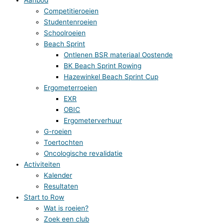
Competitieroeien
Studentenroeien
Schoolroeien
Beach Sprint
Ontlenen BSR materiaal Oostende
BK Beach Sprint Rowing
Hazewinkel Beach Sprint Cup
Ergometerroeien
EXR
OBIC
Ergometerverhuur
G-roeien
Toertochten
Oncologische revalidatie
Activiteiten
Kalender
Resultaten
Start to Row
Wat is roeien?
Zoek een club