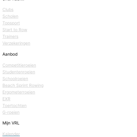
Clubs
Scholen
Topsport
Start to Row
Trainers
Verzekeringen
Aanbod
Competitieroeien
Studentenroeien
Schoolroeien
Beach Sprint Rowing
Ergometerroeien
EXR
Toertochten
G-roeien
Mijn VRL
Kalender