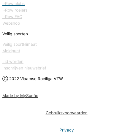
i-Row clubs
i-Row roeiers
i-Row FAQ
Webshop
Veilig sporten
Veilig sportklimaat
Meldpunt
Lid worden
Inschrijven nieuwsbrief
Ⓒ 2022 Vlaamse Roeiliga VZW
Made by MySueño
Gebruiksvoorwaarden
Privacy