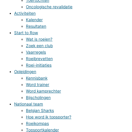
Toertochten
Oncologische revalidatie
Activiteiten
Kalender
Resultaten
Start to Row
Wat is roeien?
Zoek een club
Vaarregels
Roeibrevetten
Roei-initiaties
Opleidingen
Kennisbank
Word trainer
Word kamprechter
Bijscholingen
Nationaal team
Belgian Sharks
Hoe word ik topsporter?
Roeikompas
Topsportkalender