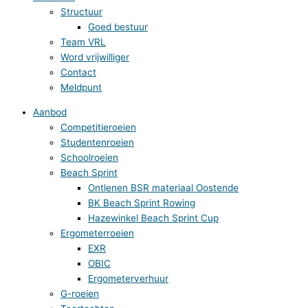
Structuur
Goed bestuur
Team VRL
Word vrijwilliger
Contact
Meldpunt
Aanbod
Competitieroeien
Studentenroeien
Schoolroeien
Beach Sprint
Ontlenen BSR materiaal Oostende
BK Beach Sprint Rowing
Hazewinkel Beach Sprint Cup
Ergometerroeien
EXR
OBIC
Ergometerverhuur
G-roeien