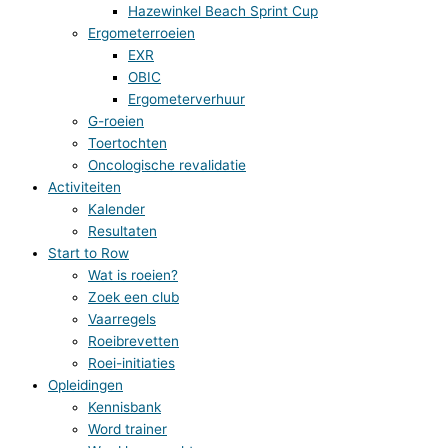
Hazewinkel Beach Sprint Cup
Ergometerroeien
EXR
OBIC
Ergometerverhuur
G-roeien
Toertochten
Oncologische revalidatie
Activiteiten
Kalender
Resultaten
Start to Row
Wat is roeien?
Zoek een club
Vaarregels
Roeibrevetten
Roei-initiaties
Opleidingen
Kennisbank
Word trainer