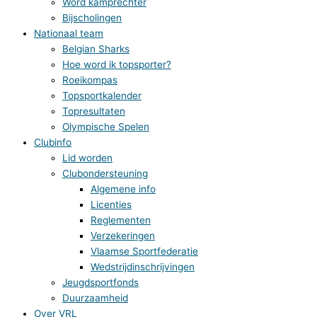
Word kamprechter
Bijscholingen
Nationaal team
Belgian Sharks
Hoe word ik topsporter?
Roeikompas
Topsportkalender
Topresultaten
Olympische Spelen
Clubinfo
Lid worden
Clubondersteuning
Algemene info
Licenties
Reglementen
Verzekeringen
Vlaamse Sportfederatie
Wedstrijdinschrijvingen
Jeugdsportfonds
Duurzaamheid
Over VRL