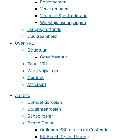
Reglementen
Verzekeringen
Vlaamse Sportfederatie
Wedstrijdinschrijvingen
Jeugdsportfonds
Duurzaamheid
Over VRL
Structuur
Goed bestuur
Team VRL
Word vrijwilliger
Contact
Meldpunt
Aanbod
Competitieroeien
Studentenroeien
Schoolroeien
Beach Sprint
Ontlenen BSR materiaal Oostende
BK Beach Sprint Rowing