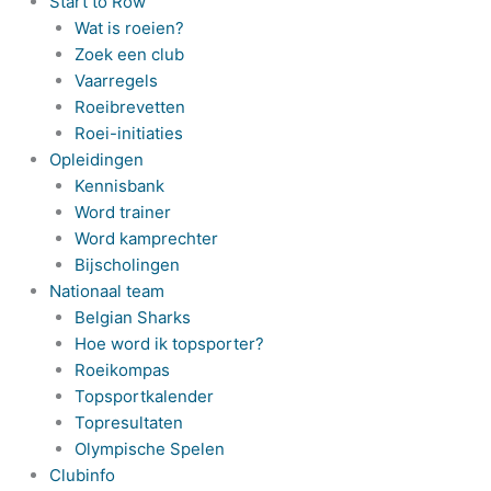
Start to Row
Wat is roeien?
Zoek een club
Vaarregels
Roeibrevetten
Roei-initiaties
Opleidingen
Kennisbank
Word trainer
Word kamprechter
Bijscholingen
Nationaal team
Belgian Sharks
Hoe word ik topsporter?
Roeikompas
Topsportkalender
Topresultaten
Olympische Spelen
Clubinfo