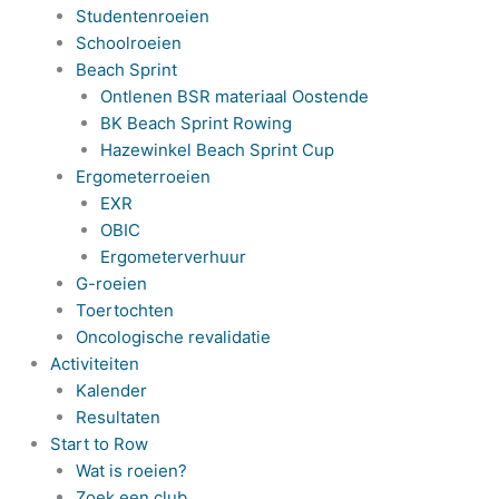
Studentenroeien
Schoolroeien
Beach Sprint
Ontlenen BSR materiaal Oostende
BK Beach Sprint Rowing
Hazewinkel Beach Sprint Cup
Ergometerroeien
EXR
OBIC
Ergometerverhuur
G-roeien
Toertochten
Oncologische revalidatie
Activiteiten
Kalender
Resultaten
Start to Row
Wat is roeien?
Zoek een club