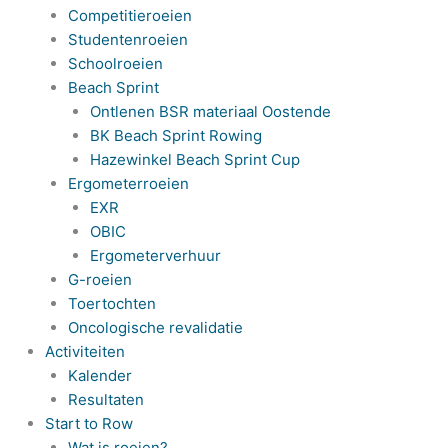
Competitieroeien
Studentenroeien
Schoolroeien
Beach Sprint
Ontlenen BSR materiaal Oostende
BK Beach Sprint Rowing
Hazewinkel Beach Sprint Cup
Ergometerroeien
EXR
OBIC
Ergometerverhuur
G-roeien
Toertochten
Oncologische revalidatie
Activiteiten
Kalender
Resultaten
Start to Row
Wat is roeien?