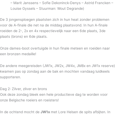
– Marit Janssens – Sofie Dekoninck-Denys – Astrid Francken –
Louise Gyssels – Stuurman: Wout Degrande)
De 3 jongensploegen plaatsten zich in hun heat zonder problemen
voor de A-finale die net na de middag plaatsvond. In hun A-finale
roeiden de 2-, 2x en 4x respectievelijk naar een 6de plaats, 3de
plaats (brons) en 6de plaats.
Onze dames-boot overtuigde in hun finale meteen en roeiden naar
een bronzen medaille!
De andere meegereisden (JW1x, JW2x, JW4x, JM8x en JW1x reserve)
kwamen pas op zondag aan de bak en mochten vandaag luidkeels
supporteren.
Dag 2: Zilver, zilver en brons
Ook deze zondag bleek een hele productieve dag te worden voor
onze Belgische roeiers en roeisters!
In de ochtend mocht de
JW1x
met Lore Helsen de spits afbijten. In