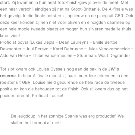
start. Zij kwamen in hun heat foto-finish-gewijs over de meet. Met
een haar verschil eindigen zij net na Groot-Brittanië. De A-finale was
het gevolg. In die finale botsten zij opnieuw op de ploeg uit GBR. Ook
deze keer konden zij hen niet voor blijven en eindigden daarmee op
een hele mooie tweede plaats en mogen hun zilveren medaille thuis
laten zien!
Proficiat boys! (Lukas Depla – Dean Laureyns – Emile Bertoe
Dewachter – Juul Persyn – Karel Debruyne – Jules Vanoverschelde –
Aldo Van Hese – Thibe Vandermeulen – Stuurman: Wout Degrande)
Tot slot kwam ook Louise Gyssels nog aan de bak in de
JW1x
reserve
. In haar A-finale moest zij haar meerdere erkennen in een
roeister uit GBR. Louise hield gedurende de hele race de tweede
positie en kon die behouden tot de finish. Ook zij kwam dus op het
podium terecht. Proficiat Louise!
De jeugdcup in het zonnige Spanje was erg productief. We
sluiten het tornooi af met: