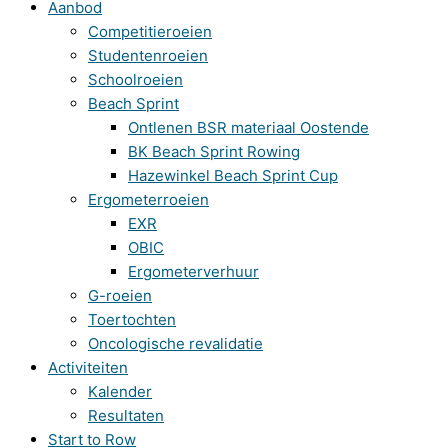
Aanbod
Competitieroeien
Studentenroeien
Schoolroeien
Beach Sprint
Ontlenen BSR materiaal Oostende
BK Beach Sprint Rowing
Hazewinkel Beach Sprint Cup
Ergometerroeien
EXR
OBIC
Ergometerverhuur
G-roeien
Toertochten
Oncologische revalidatie
Activiteiten
Kalender
Resultaten
Start to Row