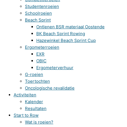
Studentenroeien
Schoolroeien
Beach Sprint
Ontlenen BSR materiaal Oostende
BK Beach Sprint Rowing
Hazewinkel Beach Sprint Cup
Ergometerroeien
EXR
OBIC
Ergometerverhuur
G-roeien
Toertochten
Oncologische revalidatie
Activiteiten
Kalender
Resultaten
Start to Row
Wat is roeien?