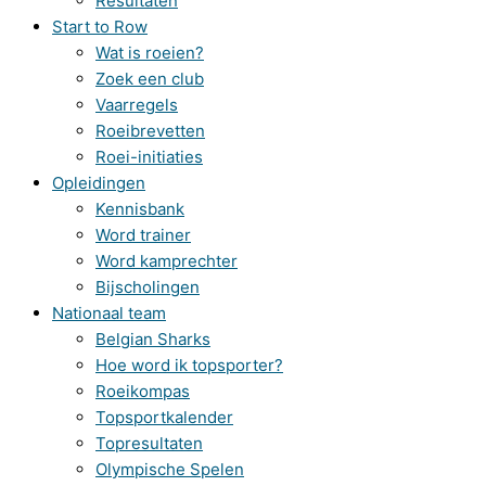
Resultaten
Start to Row
Wat is roeien?
Zoek een club
Vaarregels
Roeibrevetten
Roei-initiaties
Opleidingen
Kennisbank
Word trainer
Word kamprechter
Bijscholingen
Nationaal team
Belgian Sharks
Hoe word ik topsporter?
Roeikompas
Topsportkalender
Topresultaten
Olympische Spelen