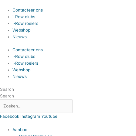
Spring
naar
Contacteer ons
de
i-Row clubs
inhoud
i-Row roeiers
Webshop
Nieuws
Contacteer ons
i-Row clubs
i-Row roeiers
Webshop
Nieuws
Search
Search
Facebook
Instagram
Youtube
Aanbod