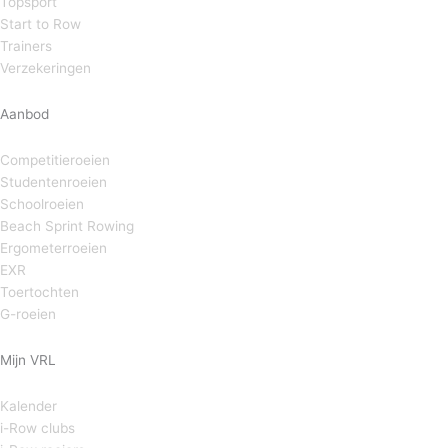
Topsport
Start to Row
Trainers
Verzekeringen
Aanbod
Competitieroeien
Studentenroeien
Schoolroeien
Beach Sprint Rowing
Ergometerroeien
EXR
Toertochten
G-roeien
Mijn VRL
Kalender
i-Row clubs