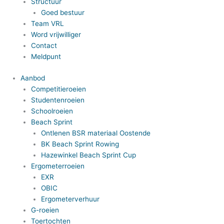
Structuur
Goed bestuur
Team VRL
Word vrijwilliger
Contact
Meldpunt
Aanbod
Competitieroeien
Studentenroeien
Schoolroeien
Beach Sprint
Ontlenen BSR materiaal Oostende
BK Beach Sprint Rowing
Hazewinkel Beach Sprint Cup
Ergometerroeien
EXR
OBIC
Ergometerverhuur
G-roeien
Toertochten