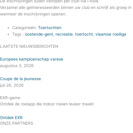
De inschrijvingen zullen verlopen per club via i-Row.
Verzamel alle geïnteresseerden binnen uw club en schrijf als groep in
wanneer de inschrijvingen openen.
Categorieën:
Toertochten
Tags :
oostende-gent
,
recreatie
,
toertocht
,
vlaamse roeiliga
LAATSTE NIEUWSBERICHTEN
Europees kampioenschap varese
augustus 3, 2026
Coupe de la jeunesse
juli 26, 2026
EXR-game
Ontdek de roeiapp die indoor roeien leuker maakt
Ontdek EXR
ONZE PARTNERS