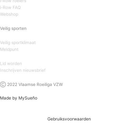
i-Row roeiers
i-Row FAQ
Webshop
Veilig sporten
Veilig sportklimaat
Meldpunt
Lid worden
Inschrijven nieuwsbrief
Ⓒ 2022 Vlaamse Roeiliga VZW
Made by MySueño
Gebruiksvoorwaarden