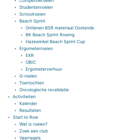
Competitieroeien
Studentenroeien
Schoolroeien
Beach Sprint
Ontlenen BSR materiaal Oostende
BK Beach Sprint Rowing
Hazewinkel Beach Sprint Cup
Ergometerroeien
EXR
OBIC
Ergometerverhuur
G-roeien
Toertochten
Oncologische revalidatie
Activiteiten
Kalender
Resultaten
Start to Row
Wat is roeien?
Zoek een club
Vaarregels