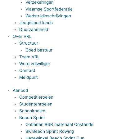
Verzekeringen
Vlaamse Sportfederatie
Wedstrijdinschrijvingen
Jeugdsportfonds
Duurzaamheid
Over VRL
Structuur
Goed bestuur
Team VRL
Word vrijwilliger
Contact
Meldpunt
Aanbod
Competitieroeien
Studentenroeien
Schoolroeien
Beach Sprint
Ontlenen BSR materiaal Oostende
BK Beach Sprint Rowing
Hazewinkel Beach Sprint Cup