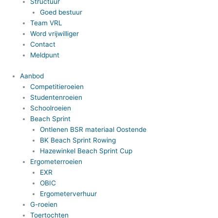
Structuur
Goed bestuur
Team VRL
Word vrijwilliger
Contact
Meldpunt
Aanbod
Competitieroeien
Studentenroeien
Schoolroeien
Beach Sprint
Ontlenen BSR materiaal Oostende
BK Beach Sprint Rowing
Hazewinkel Beach Sprint Cup
Ergometerroeien
EXR
OBIC
Ergometerverhuur
G-roeien
Toertochten