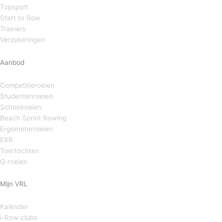
Topsport
Start to Row
Trainers
Verzekeringen
Aanbod
Competitieroeien
Studentenroeien
Schoolroeien
Beach Sprint Rowing
Ergometerroeien
EXR
Toertochten
G-roeien
Mijn VRL
Kalender
i-Row clubs