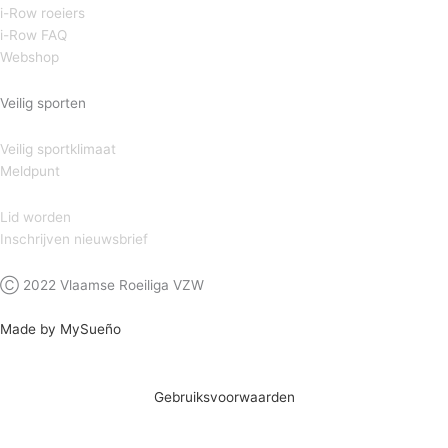
i-Row roeiers
i-Row FAQ
Webshop
Veilig sporten
Veilig sportklimaat
Meldpunt
Lid worden
Inschrijven nieuwsbrief
Ⓒ 2022 Vlaamse Roeiliga VZW
Made by MySueño
Gebruiksvoorwaarden