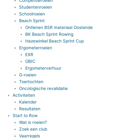
Competitieroeien
Studentenroeien
Schoolroeien
Beach Sprint
Ontlenen BSR materiaal Oostende
BK Beach Sprint Rowing
Hazewinkel Beach Sprint Cup
Ergometerroeien
EXR
OBIC
Ergometerverhuur
G-roeien
Toertochten
Oncologische revalidatie
Activiteiten
Kalender
Resultaten
Start to Row
Wat is roeien?
Zoek een club
Vaarregels