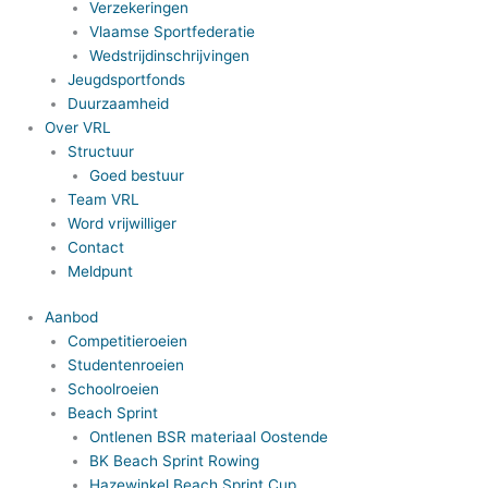
Verzekeringen
Vlaamse Sportfederatie
Wedstrijdinschrijvingen
Jeugdsportfonds
Duurzaamheid
Over VRL
Structuur
Goed bestuur
Team VRL
Word vrijwilliger
Contact
Meldpunt
Aanbod
Competitieroeien
Studentenroeien
Schoolroeien
Beach Sprint
Ontlenen BSR materiaal Oostende
BK Beach Sprint Rowing
Hazewinkel Beach Sprint Cup