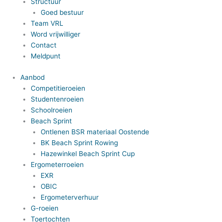
Structuur
Goed bestuur
Team VRL
Word vrijwilliger
Contact
Meldpunt
Aanbod
Competitieroeien
Studentenroeien
Schoolroeien
Beach Sprint
Ontlenen BSR materiaal Oostende
BK Beach Sprint Rowing
Hazewinkel Beach Sprint Cup
Ergometerroeien
EXR
OBIC
Ergometerverhuur
G-roeien
Toertochten