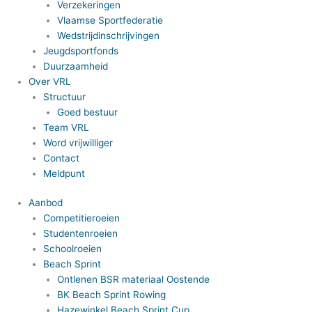
Verzekeringen
Vlaamse Sportfederatie
Wedstrijdinschrijvingen
Jeugdsportfonds
Duurzaamheid
Over VRL
Structuur
Goed bestuur
Team VRL
Word vrijwilliger
Contact
Meldpunt
Aanbod
Competitieroeien
Studentenroeien
Schoolroeien
Beach Sprint
Ontlenen BSR materiaal Oostende
BK Beach Sprint Rowing
Hazewinkel Beach Sprint Cup