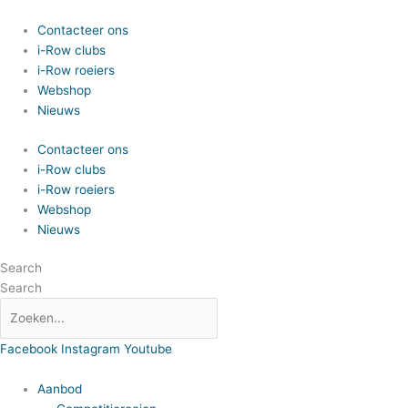
Spring
naar
Contacteer ons
de
i-Row clubs
inhoud
i-Row roeiers
Webshop
Nieuws
Contacteer ons
i-Row clubs
i-Row roeiers
Webshop
Nieuws
Search
Search
Facebook
Instagram
Youtube
Aanbod