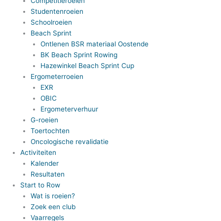
Competitieroeien
Studentenroeien
Schoolroeien
Beach Sprint
Ontlenen BSR materiaal Oostende
BK Beach Sprint Rowing
Hazewinkel Beach Sprint Cup
Ergometerroeien
EXR
OBIC
Ergometerverhuur
G-roeien
Toertochten
Oncologische revalidatie
Activiteiten
Kalender
Resultaten
Start to Row
Wat is roeien?
Zoek een club
Vaarregels