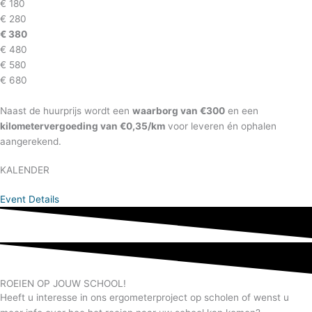
€ 180
€ 280
€ 380
€ 480
€ 580
€ 680
Naast de huurprijs wordt een
waarborg van €300
en een
kilometervergoeding van €0,35/km
voor leveren én ophalen
aangerekend.
KALENDER
Event Details
ROEIEN OP JOUW SCHOOL!
Heeft u interesse in ons ergometerproject op scholen of wenst u