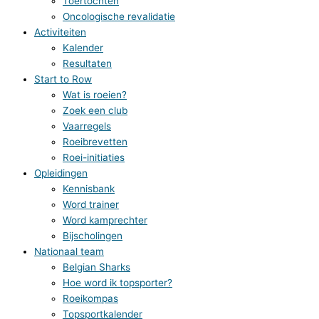
Toertochten
Oncologische revalidatie
Activiteiten
Kalender
Resultaten
Start to Row
Wat is roeien?
Zoek een club
Vaarregels
Roeibrevetten
Roei-initiaties
Opleidingen
Kennisbank
Word trainer
Word kamprechter
Bijscholingen
Nationaal team
Belgian Sharks
Hoe word ik topsporter?
Roeikompas
Topsportkalender