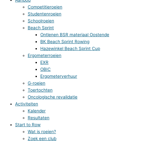
Competitieroeien
Studentenroeien
Schoolroeien
Beach Sprint
Ontlenen BSR materiaal Oostende
BK Beach Sprint Rowing
Hazewinkel Beach Sprint Cup
Ergometerroeien
EXR
OBIC
Ergometerverhuur
G-roeien
Toertochten
Oncologische revalidatie
Activiteiten
Kalender
Resultaten
Start to Row
Wat is roeien?
Zoek een club