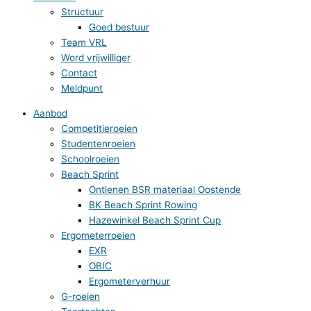
Structuur
Goed bestuur
Team VRL
Word vrijwilliger
Contact
Meldpunt
Aanbod
Competitieroeien
Studentenroeien
Schoolroeien
Beach Sprint
Ontlenen BSR materiaal Oostende
BK Beach Sprint Rowing
Hazewinkel Beach Sprint Cup
Ergometerroeien
EXR
OBIC
Ergometerverhuur
G-roeien