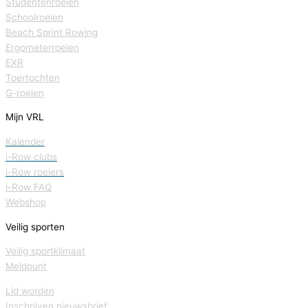
Studentenroeien
Schoolroeien
Beach Sprint Rowing
Ergometerroeien
EXR
Toertochten
G-roeien
Mijn VRL
Kalender
i-Row clubs
i-Row roeiers
i-Row FAQ
Webshop
Veilig sporten
Veilig sportklimaat
Meldpunt
Lid worden
Inschrijven nieuwsbrief