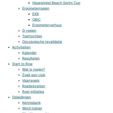
Hazewinkel Beach Sprint Cup
Ergometerroeien
EXR
OBIC
Ergometerverhuur
G-roeien
Toertochten
Oncologische revalidatie
Activiteiten
Kalender
Resultaten
Start to Row
Wat is roeien?
Zoek een club
Vaarregels
Roeibrevetten
Roei-initiaties
Opleidingen
Kennisbank
Word trainer