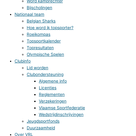
Word kamprechter
Bijscholingen
Nationaal team
Belgian Sharks
Hoe word ik topsporter?
Roeikompas
Topsportkalender
Topresultaten
Olympische Spelen
Clubinfo
Lid worden
Clubondersteuning
Algemene info
Licenties
Reglementen
Verzekeringen
Vlaamse Sportfederatie
Wedstrijdinschrijvingen
Jeugdsportfonds
Duurzaamheid
Over VRL