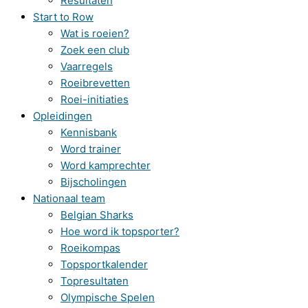
Resultaten
Start to Row
Wat is roeien?
Zoek een club
Vaarregels
Roeibrevetten
Roei-initiaties
Opleidingen
Kennisbank
Word trainer
Word kamprechter
Bijscholingen
Nationaal team
Belgian Sharks
Hoe word ik topsporter?
Roeikompas
Topsportkalender
Topresultaten
Olympische Spelen