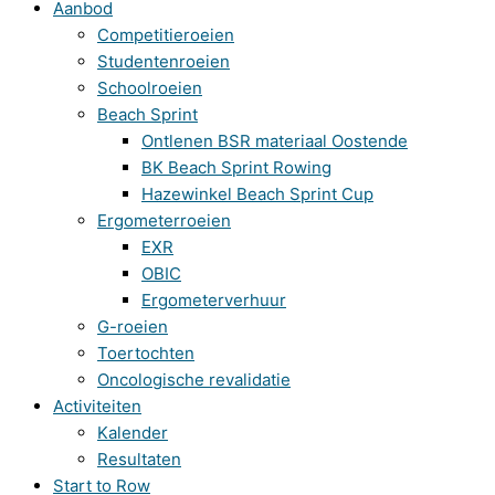
Aanbod
Competitieroeien
Studentenroeien
Schoolroeien
Beach Sprint
Ontlenen BSR materiaal Oostende
BK Beach Sprint Rowing
Hazewinkel Beach Sprint Cup
Ergometerroeien
EXR
OBIC
Ergometerverhuur
G-roeien
Toertochten
Oncologische revalidatie
Activiteiten
Kalender
Resultaten
Start to Row