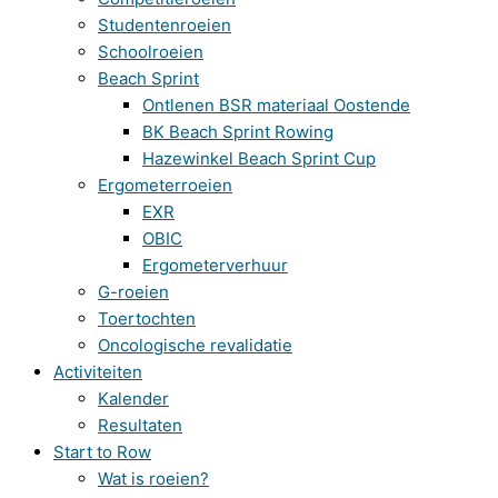
Studentenroeien
Schoolroeien
Beach Sprint
Ontlenen BSR materiaal Oostende
BK Beach Sprint Rowing
Hazewinkel Beach Sprint Cup
Ergometerroeien
EXR
OBIC
Ergometerverhuur
G-roeien
Toertochten
Oncologische revalidatie
Activiteiten
Kalender
Resultaten
Start to Row
Wat is roeien?